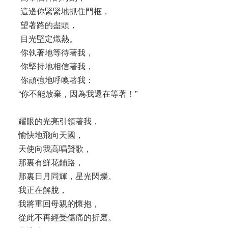
這邊你緊緊地抓住門框，
望著路的盡頭，
目光堅定熾熱。
你執著地等待著我，
你堅持地相信著我，
你頑強地呼喚著我：
“你不能放棄，因為我還在等著！”
耀眼的光亮引領著我，
愉快地飛向天國，
天使向我高唱贊歌，
那裏有鮮花鋪路，
那裏日月同輝，星光閃爍。
我正在解脫，
我將重回母親的懷抱，
從此不再經受傷痛的折磨。