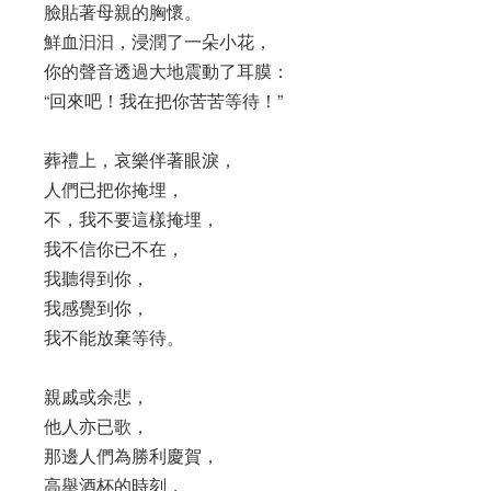
臉貼著母親的胸懷。
鮮血汩汩，浸潤了一朵小花，
你的聲音透過大地震動了耳膜：
“回來吧！我在把你苦苦等待！”
葬禮上，哀樂伴著眼淚，
人們已把你掩埋，
不，我不要這樣掩埋，
我不信你已不在，
我聽得到你，
我感覺到你，
我不能放棄等待。
親戚或余悲，
他人亦已歌，
那邊人們為勝利慶賀，
高舉酒杯的時刻，