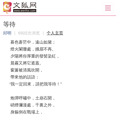
等待
邱明
|
6922次浏览
|
个人主页
暮色蒼茫中，遠山如黛；
燈火闌珊處，娥眉不再。
夕陽將你厚重的發髻染紅，
晨霧又將它遮蓋。
窗簾被清風吹開，
帶來他的話語：
“我一定回來，請把我等待！”
炮彈呼嘯中，土崩石開，
硝煙彌漫處，千裏之外，
身軀倒在戰場上，