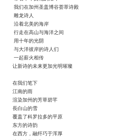
我们在加州圣盖博谷荟萃诗殿
雕龙诗人
沿着北美的海岸
行走在高山与海洋之间
用十年的光阴
与大洋彼岸的诗人们
一起薪火相传
让新诗的未来更加光明璀璨
在我们笔下
江南的雨
渲染加州的芳草碧芊
長白山的雪
覆盖了科罗拉多的平原
东方的诗韵
在西方，融纤巧于浑厚