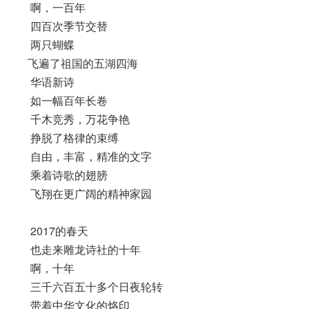
啊，一百年
四百次季节交替
两只蝴蝶
飞遍了祖国的五湖四海
华语新诗
如一幅百年长卷
千木竞秀，万花争艳
挣脱了格律的束缚
自由，丰富，精准的文字
乘着诗歌的翅膀
飞翔在更广阔的精神家园
2017的春天
也走来雕龙诗社的十年
啊，十年
三千六百五十多个日夜轮转
带着中华文化的烙印