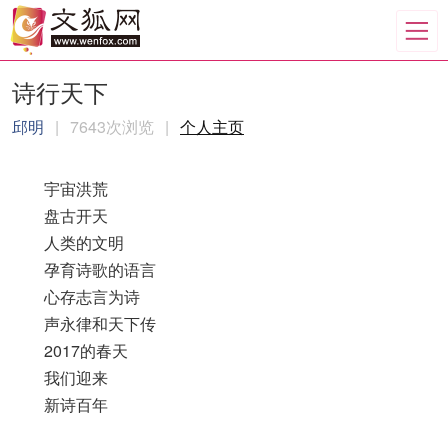
诗行天下
邱明
|
7643次浏览
|
个人主页
宇宙洪荒
盘古开天
人类的文明
孕育诗歌的语言
心存志言为诗
声永律和天下传
2017的春天
我们迎来
新诗百年