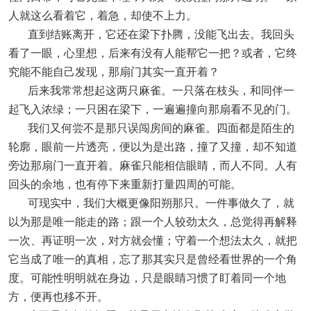
人就这么看着它，着急，却使不上力。
直到结账离开，它还在梁下扑腾，没能飞出去。我回头
看了一眼，心里想，后来有没有人能帮它一把？或者，它终
究能不能自己发现，那扇门其实一直开着？
后来我常常想起这两只麻雀。一只落在枝头，和同伴一
起飞入浓绿；一只困在梁下，一遍遍撞向那扇看不见的门。
我们又何尝不是那只误闯房间的麻雀。四面都是陌生的
轮廓，眼前一片透亮，便以为是出路，撞了又撞，却不知道
旁边那扇门一直开着。麻雀只能相信眼睛，而人不同。人有
回头的余地，也有停下来重新打量四周的可能。
可现实中，我们大概更像阳朔那只。一件事做久了，就
以为那是唯一能走的路；跟一个人较劲太久，总觉得再解释
一次、再证明一次，对方就会懂；守着一个想法太久，就把
它当成了唯一的真相，忘了那其实只是曾经看世界的一个角
度。可能性明明就在身边，只是眼睛习惯了盯着同一个地
方，便再也移不开。