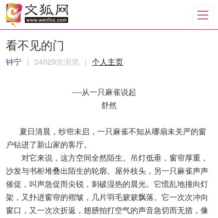
看不见的门
钟宁
|
34029次浏览
|
个人主页
----从一只麻雀说起
舒然
夏日清晨，纱帘未启，一只麻雀不知从哪扇未关严的窗
户钻进了新山家的客厅。
对它来说，这方空间全然陌生。吊灯低垂，窗帘厚重，
沙发与书柜堆叠出陌生的轮廓。屋外枝头，另一只麻雀声声
催促，叫声急促而尖锐，刺破湿热的晨光。它慌乱地撞向灯
架，又扑进窗帘的褶皱，几片羽毛簌簌飘落。它一次次冲向
窗口，又一次次折返，翅膀拍打空气的声音急切而无措，像