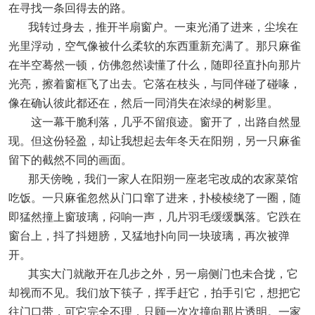
在寻找一条回得去的路。
我转过身去，推开半扇窗户。一束光涌了进来，尘埃在
光里浮动，空气像被什么柔软的东西重新充满了。那只麻雀
在半空蓦然一顿，仿佛忽然读懂了什么，随即径直扑向那片
光亮，擦着窗框飞了出去。它落在枝头，与同伴碰了碰喙，
像在确认彼此都还在，然后一同消失在浓绿的树影里。
这一幕干脆利落，几乎不留痕迹。窗开了，出路自然显
现。但这份轻盈，却让我想起去年冬天在阳朔，另一只麻雀
留下的截然不同的画面。
那天傍晚，我们一家人在阳朔一座老宅改成的农家菜馆
吃饭。一只麻雀忽然从门口窜了进来，扑棱棱绕了一圈，随
即猛然撞上窗玻璃，闷响一声，几片羽毛缓缓飘落。它跌在
窗台上，抖了抖翅膀，又猛地扑向同一块玻璃，再次被弹
开。
其实大门就敞开在几步之外，另一扇侧门也未合拢，它
却视而不见。我们放下筷子，挥手赶它，拍手引它，想把它
往门口带，可它完全不理，只顾一次次撞向那片透明。一家