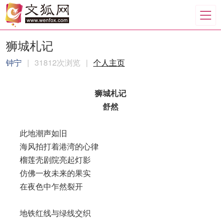
狮城札记
钟宁
|
31812次浏览
|
个人主页
狮城札记
舒然
此地潮声如旧
海风拍打着港湾的心律
榴莲壳剧院亮起灯影
仿佛一枚未来的果实
在夜色中乍然裂开
地铁红线与绿线交织