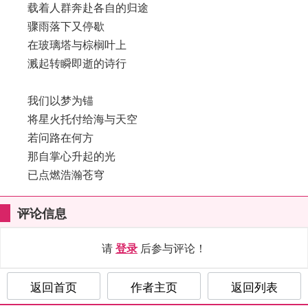
载着人群奔赴各自的归途
骤雨落下又停歇
在玻璃塔与棕榈叶上
溅起转瞬即逝的诗行
我们以梦为锚
将星火托付给海与天空
若问路在何方
那自掌心升起的光
已点燃浩瀚苍穹
评论信息
请
登录
后参与评论！
返回首页
作者主页
返回列表