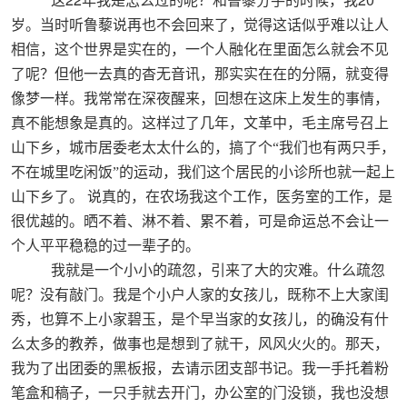
这
年我是怎么过的呢？和鲁藜分手的时候，我
岁。当时听鲁藜说再也不会回来了，觉得这话似乎难以让人
相信，这个世界是实在的，一个人融化在里面怎么就会不见
了呢？但他一去真的杳无音讯，那实实在在的分隔，就变得
像梦一样。我常常在深夜醒来，回想在这床上发生的事情，
真不能想象是真的。这样过了几年，文革中，毛主席号召上
山下乡，城市居委老太太什么的，搞了个“我们也有两只手，
不在城里吃闲饭”的运动，我们这个居民的小诊所也就一起上
山下乡了。
说真的，在农场我这个工作，医务室的工作，是
很优越的。晒不着、淋不着、累不着，可是命运总不会让一
个人平平稳稳的过一辈子的。
我就是一个小小的疏忽，引来了大的灾难。什么疏忽
呢？没有敲门。我是个小户人家的女孩儿，既称不上大家闺
秀，也算不上小家碧玉，是个早当家的女孩儿，的确没有什
么太多的教养，做事也是想到了就干，风风火火的。那天，
我为了出团委的黑板报，去请示团支部书记。我一手托着粉
笔盒和稿子，一只手就去开门，办公室的门没锁，我也没想