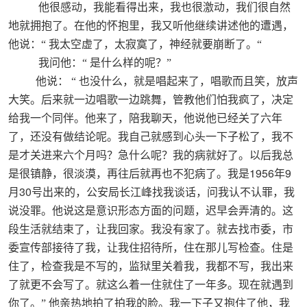
他很感动，我能看得出来，我也很激动，我们很自然
地就拥抱了。在他的怀抱里，我又听他继续讲述他的遭遇，
他说：“
我太空虚了，太寂寞了，神经就要崩断了。“
我问他：“
是什么样的呢？”
他说：
“
也没什么，就是唱起来了，唱歌而且笑，放声
大笑。后来就一边唱歌一边跳舞，管教他们怕我疯了，决定
给我一个同伴。他来了，陪我聊天，他说他已经关了六年
了，还没有做结论呢。我自己就感到心头一下子松了，我不
是才关进来六个月吗？急什么呢？我的病就好了。以后我总
1956
9
是很镇静，很淡漠，再往后就再也不犯病了。我是
年
30
月
号出来的，公安局长江峰找我谈话，问我认不认罪，我
说没罪。他说这是意识形态方面的问题，迟早会弄清的。这
段生活就结束了，让我回家。我没有家了。就去找市委，市
委宣传部接待了我，让我住招待所，住在那儿写检查。住是
住了，检查我是不写的，监狱里关着我，我都不写，我出来
了就更不会写了。就这么着一住就住了一年多。现在就遇到
你了。”
他亲热地拍了拍我的脸。我一下子又抱住了他，我