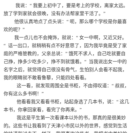
我说：“
我要上初中了，要是考上的学校，离家太远。
放了学到家就会很晚，没有办法帮家里干活了。”
他很认真地点了点头说：“
呃，那么哪个学校是你最喜
欢的呢？”
我一点儿也不会掩饰，就说：“
女一中啊，又近又好。
“
话一出口，就稍稍有点不好意思了，因为我毕竟是受了家
庭的严格管教的，父亲总说：”
饿死不求人，自己吃就要自
己挣，挣多少吃多少，挣不到就饿着。“
当我说出女一中的
名字之后，就觉得自己很没有骨气，生怕别人会看不起我，
我的眼睛就不敢看鲁藜，只能四处看看。
这一看，就发现周围全是书柜，不由得叹道：“
叔叔，
你有这么多书啊！”
他看看我又看看书柜，站起身选了几本书，说：“
这几
本书，你拿回家看，看完了你再来。”
我这是平生第一次看课本以外的书，那真的是很美妙
的。这些书让我看到了天津小市民以外的世界，感觉到生活