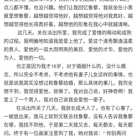
点儿都不懂，也没兴趣。他们让我回忆鲁藜，我就坐在小黑
屋里想鲁藜，越想越觉得他好，越想越觉得他对我真好，越
想越觉得他长得真好看，越想他的形象在我心中就越清晰。
这几天。关在派出所里，我完成了爱情的萌动和成熟
的过程。我明确地知道我是爱上他了。爱这个清秀飘逸温柔
的男人、爱他的一双大而明亮的美目、爱他的才华、爱他的
为人、爱他的一切。
16
也正是因为我才
岁，对于婚姻什么的，没什么概
念，所以完全不考虑，不考虑他有妻子儿女这样的事情，也
就是说我其实没想过和鲁藜结婚，那么具体的事儿，我完全
想不到，我觉得爱他，就够了。我对自己说，好神奇啊！我
爱上了一个男人，我对自己说我会爱他一辈子。
在派出所关了几天，我就长成大人了。也有了心事了。
一被放出来，我马上就到文联去找鲁藜，没有人告诉我鲁藜
在哪，我找不到他，于是第二天我又去，每天都去，每天都
问。终于有一位画家注意到了我，她对我说：“
你别再问