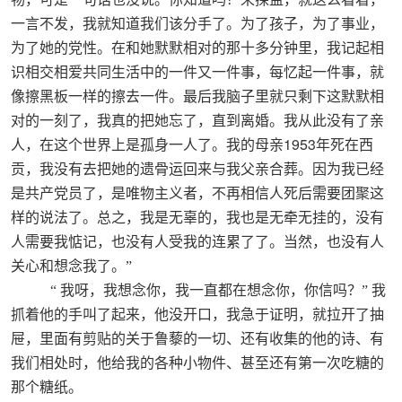
一言不发，我就知道我们该分手了。为了孩子，为了事业，
为了她的党性。在和她默默相对的那十多分钟里，我记起相
识相交相爱共同生活中的一件又一件事，每忆起一件事，就
像擦黑板一样的擦去一件。最后我脑子里就只剩下这默默相
对的一刻了，我真的把她忘了，直到离婚。我从此没有了亲
1953
人，在这个世界上是孤身一人了。我的母亲
年死在西
贡，我没有去把她的遗骨运回来与我父亲合葬。因为我已经
是共产党员了，是唯物主义者，不再相信人死后需要团聚这
样的说法了。总之，我是无辜的，我也是无牵无挂的，没有
人需要我惦记，也没有人受我的连累了了。当然，也没有人
关心和想念我了。”
“
我呀，我想念你，我一直都在想念你，你信吗？”
我
抓着他的手叫了起来，他没开口，我急于证明，就拉开了抽
屉，里面有剪贴的关于鲁藜的一切、还有收集的他的诗、有
我们相处时，他给我的各种小物件、甚至还有第一次吃糖的
那个糖纸。