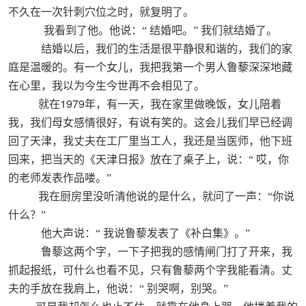
不久在一次针刺穴位之时，就复明了。
我看到了他。他说：“
结婚吧。”
我们就结婚了。
结婚以后，我们的生活是很平静很和谐的，我们的家
庭是温暖的。有一个女儿，我把我第一个男人鲁藜深深地藏
在心里，我以为今生今世再不会相见了。
1979
就在
年，有一天，我在家里做晚饭，女儿陪着
我，我们母女感情很好，有说有笑的。这会儿我们早已经调
回了天津，我丈夫在工厂里当工人，我还是当医师，他下班
回来，把当天的《天津日报》放在了桌子上，说：“
哎，你
的老师发表作品喽。”
我在厨房里没听清他说的是什么，就问了一声：“你说
什么？”
他大声说：“
我说鲁藜发表了《补白集》。”
鲁藜这两个字，一下子把我的感情闸门打了开来，我
抓起报纸，可什么也看不见，只有鲁藜两个字我能看清。丈
夫的手放在我肩上，他说：“
别哭啊，别哭。”