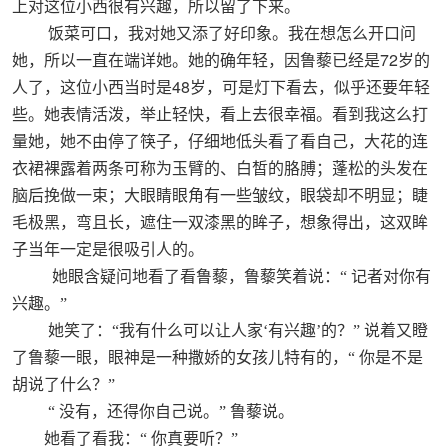
上对这位小西很有兴趣，所以留了下来。
饭菜可口，我对她又添了好印象。我在想怎么开口问
72
她，所以一直在端详她。她的确年轻，因鲁藜已经是
岁的
48
人了，这位小西当时是
岁，可是灯下看去，似乎还要年轻
些。她表情活泼，举止轻快，看上去很幸福。看到我这么打
量她，她不由停了筷子，仔细地低头看了看自己，大花的连
衣裙裸露着两条可称为玉臂的、白皙的胳膊；蓬松的头发在
脑后挽做一束；大眼睛眼角有一些皱纹，眼袋却不明显；睫
毛极黑，弯且长，遮住一双漆黑的眸子，想象得出，这双眸
子当年一定是很吸引人的。
她眼含疑问地看了看鲁藜，鲁藜笑着说：“
记者对你有
兴趣。”
她笑了：“我有什么可以让人家‘有兴趣’的？”
说着又瞪
了鲁藜一眼，眼神是一种撒娇的女孩儿特有的，“
你是不是
胡说了什么？”
“
没有，还得你自己说。”
鲁藜说。
她看了看我：“
你真要听？”