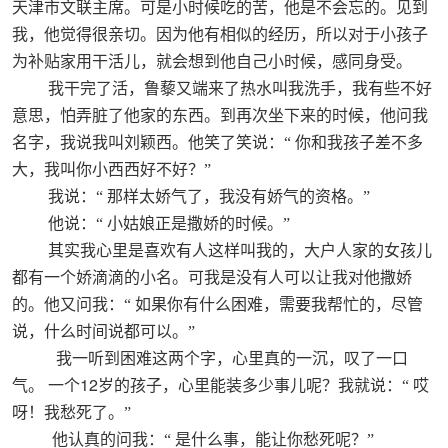
天津市文联主席。可是小时候吃的苦，他是不会忘的。见到
我，他觉得很亲切。因为他有相似的经历，所以对于小孩子
为补贴家用干活儿，就会想到他自己小时候，感同身受。
我干完了活，鲁藜又端来了热水叫我洗手，我有些不好
意思，怕弄脏了他家的东西。到再次坐下来的时候，他问我
名字，我说我叫刘颖西。他笑了笑说：“
你和我孩子差不多
大，我叫你小西西好不好？”
我说：“
那样太娇气了，我没有娇气的资格。”
他说：“
小姑娘正是撒娇的时候。”
其实我心里是喜欢有人这样叫我的，大户人家的女孩儿
都有一个娇滴滴的小名。可我是没有人可以让我对他撒娇
的。他又问我：“
如果你有什么困难，需要我帮忙的，尽管
说，什么时间说都可以。”
我一听到困难这两个字，心里真的一沉，叹了一口
12
气。
一个
岁的孩子，心里能装多少事儿呢？我就说：“
哎
呀！我愁死了。”
他认真的问我：“
是什么事，能让你愁死呢？”