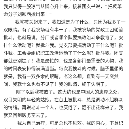
我只觉得一股凉气从脚心升上来，接着团支书说，“
把反革
命分子刘颖西揪出来！”
我就被关起来了，我知道是为了什么，只因为我多了一
双眼睛。有了我农场就有事干了，我被农场的党政工团轮流
批斗，也就是说，分厂或者哪个队要搞政治斗争教育了，安
排什么活动呢？就批斗我。党支部要搞活动了干什么呢？批
斗我。工会要组织职工政治运动了干什么呢？批斗我。团支
部就更别提了！我是最忙的，也是各部门最需要的人物，我
的时间表安排得满满当当。每次我挨斗的时候，脑子里想的
就是，我有一双多余的眼睛，老这么想，直到有一天突然
间，我就什么也看不见了！我的眼睛，终于失明了。
瞎了以后我被放了。这大约也是中国人的忠厚之处，
双目失明的年轻的姑娘，在台上被批斗，总是调动不起群众
的情绪。再说老斗一个人，也厌倦了，翻不出花样来了，我
就又回到医务室去了。
我为自己治疗，可是总也不见效。我的内心，下意识