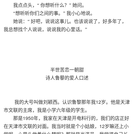
我点点头，“
你想听什么？”
她问。
“想听听你们之间的事。”
我小心地说。
她说：“
好吧，说说这事儿。也该说说了，好多年了，
我总想找个人说说，说说我的心里话。”
半世苦恋一朝甜
诗人鲁藜的爱人口述
12
我的大号叫做刘颖西。认识鲁黎那年我
岁。他是天津
市文联的主席，我是小学六年级的学生。
1950
那是
年，我家在天津是开电料行的，我们的店正好
12
在天津市文联的对面。我当时就是个小姑娘，
岁嘛还上小