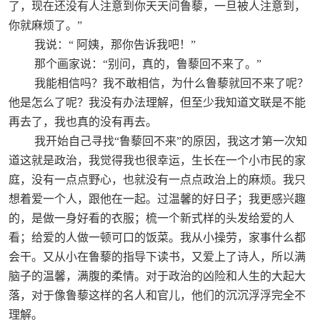
了，现在还没有人注意到你天天问鲁藜，一旦被人注意到，
你就麻烦了。”
我说：“
阿姨，那你告诉我吧！”
那个画家说：“别问，真的，鲁藜回不来了。”
我能相信吗？我不敢相信，为什么鲁藜就回不来了呢？
他是怎么了呢？我没有办法理解，但至少我知道文联是不能
再去了，我也真的没有再去。
我开始自己寻找“鲁藜回不来”的原因，我这才第一次知
道这就是政治，我觉得我也很幸运，生长在一个小市民的家
庭，没有一点点野心，也就没有一点点政治上的麻烦。我只
想着爱一个人，跟他在一起。过温馨的好日子；我更感兴趣
的，是做一身好看的衣服；梳一个新式样的头发给爱的人
看；给爱的人做一顿可口的饭菜。我从小操劳，家事什么都
会干。又从小在鲁藜的指导下读书，又爱上了诗人，所以满
脑子的温馨，满腹的柔情。对于政治的凶险和人生的大起大
落，对于像鲁藜这样的名人和官儿，他们的沉沉浮浮完全不
理解。