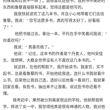
的味道和过去不一样了。我很喜欢这些书，我把书中美好的
东西和鲁藜直接联系起来，觉得这都是他写的。
我很快就读完了这几本书，并且小心地带着它们去找
鲁藜。我说：“
您写这麽多书，真的写得太好了，好看极
了！”
他把书接过去。拿出一本，平托在手中笑着问我说：“
你喜欢吗？”
我说：“
真喜欢极了。”
他说：“
记住，这本书的作者是个丹麦人，他叫安徒
生，我想啊，大概全世界没有人不喜欢这几本书的。”
就这样，在他的帮助下，我开始读书。我家穷，买不
起书，总是看鲁藜的书，开始他给我选，选什么书我就看什
么书，后来他让我自己选，选好以后他看一看说行，我就拿
回家去看，有些书，抽出来不让我看，说这些书你还看不
懂。
我考初中，果然被分到离家很远的学校。他就帮我转
学，转进了女一中，我觉得他真是很有神通的人物，我对他