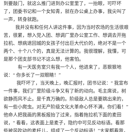
到要敲门，就这么推门进到办公室里了，一抬眼，可吓坏
了，团委书记和一个女知青，就在办公桌上办事，我尖叫了
一声，转身就跑。
我并没有和任何人讲这件事，因为当时农场的生活很艰
苦，很累，想入党入团、想调厂里办公室工作、想调去开拖
拉机、想病退回城的女孩子付出巨大代价的，绝对不是一个
两个、十个八个的，真是无法计算的。我很理解，我懂，可
是那个团支部书记不这么想，他害怕。
有一天医务室只有我一个人，他进来了，恶狠狠地
说：“
你多长了一双眼睛！”
我吓坏了，当天晚上，晚汇报时，团书记说：“
我宣布
一件事，我们厂里阶级斗争又有了新的动向。毛主席说，树
欲静而风不止。是千真万确的。阶级敌人总是要跳出来的，
有一些小爬虫。对无产阶级文化大革命心怀不满，你们看！”
他命人把我画的黑板报抬了过来，指着拖拉机下面的麦田
说，“
看看，这表面上是麦子，隐约中可见反动标语。看那
些被风吹动的麦杆儿，组成了一个反动标语！”大家都看我，