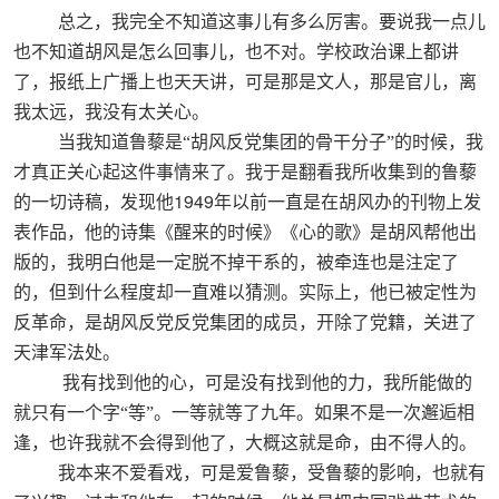
总之，我完全不知道这事儿有多么厉害。要说我一点儿
也不知道胡风是怎么回事儿，也不对。学校政治课上都讲
了，报纸上广播上也天天讲，可是那是文人，那是官儿，离
我太远，我没有太关心。
当我知道鲁藜是“胡风反党集团的骨干分子”的时候，我
才真正关心起这件事情来了。我于是翻看我所收集到的鲁藜
1949
的一切诗稿，发现他
年以前一直是在胡风办的刊物上发
表作品，他的诗集《醒来的时候》《心的歌》是胡风帮他出
版的，我明白他是一定脱不掉干系的，被牵连也是注定了
的，但到什么程度却一直难以猜测。实际上，他已被定性为
反革命，是胡风反党反党集团的成员，开除了党籍，关进了
天津军法处。
我有找到他的心，可是没有找到他的力，我所能做的
就只有一个字“等”。一等就等了九年。如果不是一次邂逅相
逢，也许我就不会得到他了，大概这就是命，由不得人的。
我本来不爱看戏，可是爱鲁藜，受鲁藜的影响，也就有