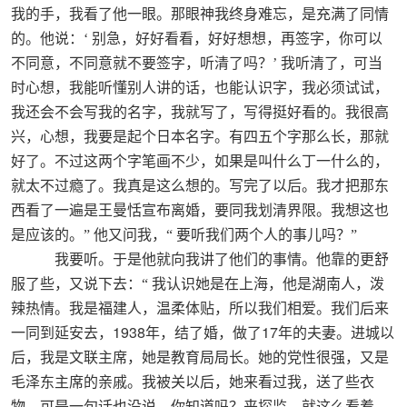
我的手，我看了他一眼。那眼神我终身难忘，是充满了同情
的。他说：‘
别急，好好看看，好好想想，再签字，你可以
不同意，不同意就不要签字，听清了吗？’
我听清了，可当
时心想，我能听懂别人讲的话，也能认识字，我必须试试，
我还会不会写我的名字，我就写了，写得挺好看的。我很高
兴，心想，我要是起个日本名字。有四五个字那么长，那就
好了。不过这两个字笔画不少，如果是叫什么丁一什么的，
就太不过瘾了。我真是这么想的。写完了以后。我才把那东
西看了一遍是王曼恬宣布离婚，要同我划清界限。我想这也
是应该的。”
他又问我，“
要听我们两个人的事儿吗？”
我要听。于是他就向我讲了他们的事情。他靠的更舒
服了些，又说下去：“
我认识她是在上海，他是湖南人，泼
辣热情。我是福建人，温柔体贴，所以我们相爱。我们后来
1938
17
一同到延安去，
年，结了婚，做了
年的夫妻。进城以
后，我是文联主席，她是教育局局长。她的党性很强，又是
毛泽东主席的亲戚。我被关以后，她来看过我，送了些衣
物，可是一句话也没说。你知道吗？来探监，就这么看着，