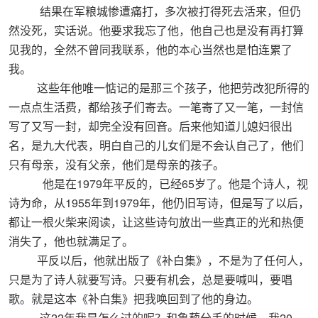
结果在军粮城惨遭痛打，多次被打得死去活来，但仍
然没死，实话说。他要求我忘了他，他自己也是没有再打算
见我的，全然不曾同我联系，他的本心当然也是怕连累了
我。
这些年他唯一惦记的是那三个孩子，他把劳改犯所得的
一点点生活费，都给孩子们寄去。一笔寄了又一笔，一封信
写了又写一封，却完全没有回音。后来他知道儿媳妇很出
名，是九大代表，明白自己的儿女们是不会认自己了，他们
只有母亲，没有父亲，他们是母亲的孩子。
1979
65
他是在
年平反的，已经
岁了。他是个诗人，视
1955
1979
诗为命，从
年到
年，他仍旧写诗，但是写了以后，
都让一根火柴来阅读，让这些诗句放出一些真正的光和热便
消失了，他也就满足了。
平反以后，他就出版了《补白集》，不是为了任何人，
只是为了诗人就要写诗。只要有机会，总是要喊叫，要唱
歌。就是这本《补白集》把我唤回到了他的身边。
22
20