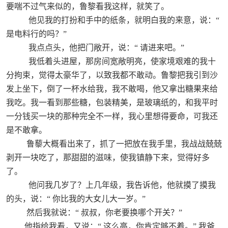
要喘不过气来似的，鲁黎看我这样，就笑了。
他见我的打扮和手中的纸条，就明白我的来意，说：“
是电料行的吗？”
我点点头，他把门敞开，说：“
请进来吧。”
我低着头进屋，那房间宽敞明亮，使家境艰难的我十
分拘束，觉得太豪华了，以致我都不敢动。鲁黎把我引到沙
发上坐下，倒了一杯水给我，我不敢喝，他又拿出糖果来给
我吃。我一看到那些糖，包装精美，是玻璃纸的，和我平时
一分钱买一块的那种完全不一样，我心里想得要命，可我还
是不敢拿。
鲁藜大概看出来了，抓了一把放在我手里，我战战兢兢
剥开一块吃了，那甜甜的滋味，使我镇静下来，觉得好多
了。
他问我几岁了？上几年级，我告诉他，他就摸了摸我
的头，说：“
你比我的大女儿大一岁。”
然后我就说：“
叔叔，你老要换哪个开关？”
他指给我看，又说：“
这么高，你肯定够不着。”
我爸