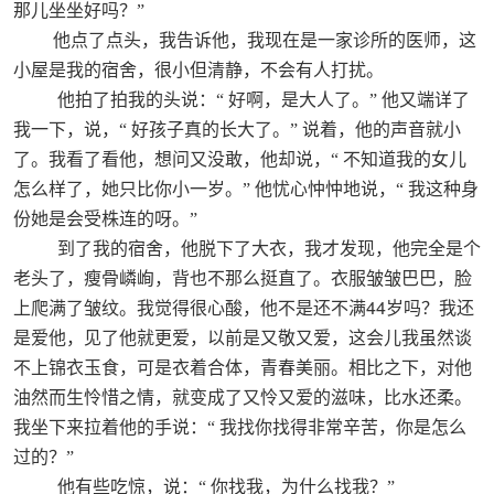
那儿坐坐好吗？”
他点了点头，我告诉他，我现在是一家诊所的医师，这
小屋是我的宿舍，很小但清静，不会有人打扰。
他拍了拍我的头说：“
好啊，是大人了。”
他又端详了
我一下，说，“
好孩子真的长大了。”
说着，他的声音就小
了。我看了看他，想问又没敢，他却说，“
不知道我的女儿
怎么样了，她只比你小一岁。”
他忧心忡忡地说，“
我这种身
份她是会受株连的呀。”
到了我的宿舍，他脱下了大衣，我才发现，他完全是个
老头了，瘦骨嶙峋，背也不那么挺直了。衣服皱皱巴巴，脸
44
上爬满了皱纹。我觉得很心酸，他不是还不满
岁吗？我还
是爱他，见了他就更爱，以前是又敬又爱，这会儿我虽然谈
不上锦衣玉食，可是衣着合体，青春美丽。相比之下，对他
油然而生怜惜之情，就变成了又怜又爱的滋味，比水还柔。
我坐下来拉着他的手说：“
我找你找得非常辛苦，你是怎么
过的？”
他有些吃惊，说：“
你找我，为什么找我？”