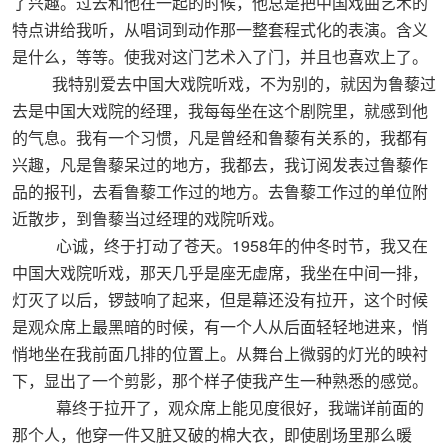
了兴趣。过去和他在一起的时候，他总是把中国戏曲艺术的
特点讲给我听，从唱词到动作那一整套程式化的表演。含义
是什么，等等。使我对这门艺术入了门，并且也喜欢上了。
我特别爱去中国大戏院听戏，不为别的，就因为鲁藜过
去是中国大戏院的经理，我每每坐在这个剧院里，就感到他
的气息。我有一个习惯，凡是曾经和鲁藜有关系的，我都有
兴趣，凡是鲁藜呆过的地方，我都去，我订阅发表过鲁藜作
品的报刊，去看鲁藜工作过的地方。去鲁藜工作过的单位附
近散步，到鲁藜当过经理的戏院听戏。
1958
心诚，终于打动了苍天。
年的仲冬时节，我又在
中国大戏院听戏，那天几乎是座无虚席，我坐在中间一排，
灯灭了以后，锣鼓响了起来，但是幕还没有拉开，这个时候
是观众席上最黑暗的时候，有一个人从后面轻轻地进来，悄
悄地坐在我前面几排的位置上。从舞台上微弱的灯光的映衬
下，显出了一个剪影，那个样子使我产生一种熟悉的感觉。
幕终于拉开了，观众席上能见度很好，我端详前面的
那个人，他穿一件又脏又破的棉大衣，即使剧场里那么暖