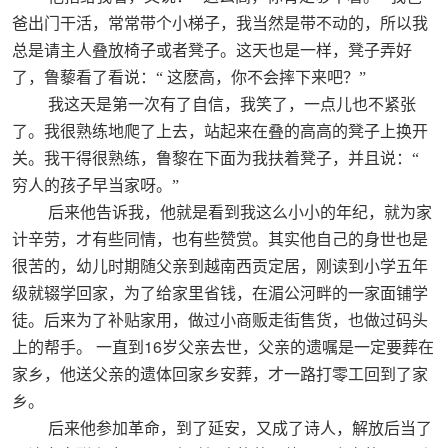
爸出门干活，常常带个小梯子，我当然是带不动的，所以我
总是请主人叠放椅子或者凳子。这天也是一样，凳子弄好
了，鲁藜看了看说：“
这麽高，你不会摔下来吧？”
我这天是第一次有了自信，我笑了，一点儿也不紧张
了。我很熟练地爬了上去，站起来在叠的高高的凳子上换开
关。我干得很熟练，鲁黎在下面为我扶着凳子，并且说：“
穷人的孩子早当家呀。”
后来他告诉我，他就是看到我这么小小的年纪，就为家
计辛劳，才有些同情，也有些赞赏。其实他自己的身世也是
很苦的，幼儿时期随父亲到越南西贡定居，刚读到小学五年
级就辍学回家，为了给家里省钱，在湄公河畔的一家面铺学
徒。后来为了补贴家用，做过小商贩走街售货，也做过码头
16
上的帮手。
一直到
岁父亲去世，父亲的遗嘱是一定要葬在
家乡，他送父亲的遗体回家乡安葬，才一路打零工回到了家
乡。
后来他参加革命，到了延安，又成了诗人，解放后当了