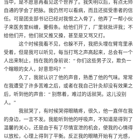
当中，是不愿意再看见这个世界了。我失明以后，有点无师
自通的学会了把脉。我仍然可以看病，而且还挺受患者的信
任。可是团支部书记已经对我恨之入骨了，他弄了一帮小伙
子来医务室纠缠，要假条。给他们开了，厂里就批评我；不
给他们开，他们就又推又搡，甚至是又骂又打。
这个时候我看不见，也躲不开，我把头埋在臂弯里承
受着，但是我可以听见，每当打骂之声高起来，总会有一个
人出来制止，挡在我的身前说：“
你们这些男子汉，欺负一
个瞎眼的女人，好意思吗？”
久了，我就认识了他的声音，熟悉了他的气味。常常
在我遭受了许多苦难之后，或者在我自己针灸却没有效果之
后，听到他的声音：“
别憋着，难过的话就哭。这儿没别
人。”
我就哭了，有时候哭得眼睛疼，很久，他一直伴在我
的身边，一言不发。我能听到他的呼吸声，不知道是得到了
温馨的关心，还是由于有了尽情宣泄的机会，使我的心情得
以放松，心理上得到了平衡。反正我的眼睛开始有了光感，