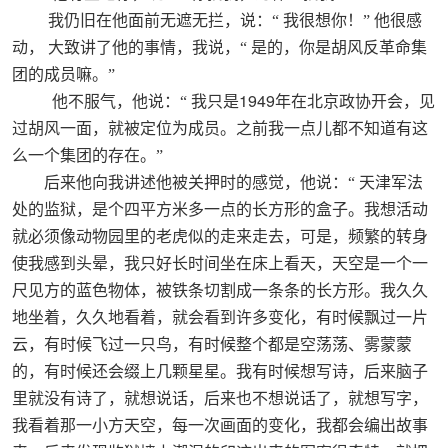
我仍旧在他面前无遮无拦，说：“
我很想你！”
他很感
动，
大致讲了他的事情，我说，“
是的，你是胡风反革命集
团的成员嘛。”
1949
他不服气，他说：“
我只是
年在北京政协开会，见
过胡风一面，就被定位为成员。之前我一点儿都不知道有这
么一个集团的存在。”
后来他向我讲述他被关押时的感觉，他说：“
天津军法
处的监狱，是个四平方米多一点的长方形的盒子。我想活动
就必须像动物园里的老虎似的走来走去，可是，频繁的转身
使我感到头晕，我只好长时间坐在床上看天，天空是一个一
尺见方的蓝色物体，被铁条切割成一条条的长方形。我久久
地坐着，久久地看着，就会看到许多变化，有时候飘过一片
云，有时候飞过一只鸟，有时候整个都是空荡荡、雾蒙蒙
的，有时候还会缀上几颗星星。我有时候想写诗，后来脑子
里就没有诗了，就想说话，后来也不想说话了，就想写字，
我看着那一小方天空，每一次画面的变化，我都会编出故事