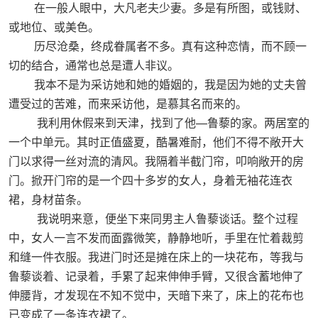
在一般人眼中，大凡老夫少妻。多是有所图，或钱财、
或地位、或美色。
历尽沧桑，终成眷属者不多。真有这种恋情，而不顾一
切的结合，通常也总是遭人非议。
我本不是为采访她和她的婚姻的，我是因为她的丈夫曾
遭受过的苦难，而来采访他，是慕其名而来的。
—
我利用休假来到天津，找到了他
鲁藜的家。两居室的
一个中单元。其时正值盛夏，酷暑难耐，他们不得不敞开大
门以求得一丝对流的清风。我隔着半截门帘，叩响敞开的房
门。掀开门帘的是一个四十多岁的女人，身着无袖花连衣
裙，身材苗条。
我说明来意，便坐下来同男主人鲁藜谈话。整个过程
中，女人一言不发而面露微笑，静静地听，手里在忙着裁剪
和缝一件衣服。我进门时还是摊在床上的一块花布，等我与
鲁藜谈着、记录着，手累了起来伸伸手臂，又很含蓄地伸了
伸腰背，才发现在不知不觉中，天暗下来了，床上的花布也
已变成了一条连衣裙了。