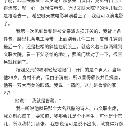
学呢，心里头做着什么梦呢？那就是当演员，我觉得自己长
得漂亮，就一心一意想演电影。所以文联大院里的活儿我总
是抢着去干，
希望哪天被电影导演看上了，我就可以演电影
了。
我第一次见到鲁藜是被父亲派去换开关的，我背上备
件包，腰里扎条电工腰带，上面别着几件工具，皮带孔穿到
最后一个，还是松松的斜挂在屁股上，就这么着三蹦两跳到
文联大院，看一下父亲给的地址，照着门牌对了一下，很容
易就找到了。
按照父亲的嘱咐轻轻地敲门，开门的是个男人。当年
36
他
岁，身材不高，但由于消瘦，所以显得颀长并且挺直，
他有一双大而美的眼睛。我说：“
请问，这儿是鲁藜的家
吗？”
他说：“
我就是鲁藜。”
我一听说他就是那个大名鼎鼎的诗人、市文联主席，
我立刻心慌了，要知道，我那会儿是个小学生，可他是个官
儿，所以我特别紧张。
我想说话可是说不出来，就觉得好像