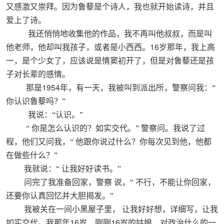
又感激又崇拜。因为鲁藜是个诗人，我也就开始读诗，并且
爱上了诗。
我还悄悄地收集他的作品，我不再叫他叔叔，而是叫
16
他老师，他却叫我孩子，或者是小西西。
岁那年，我上高
一，是个少女了，应该说是情窦初开了，但是对鲁藜还是孩
子对长辈的感情。
1954
那是
年，有一天，我被叫到派出所，警察问我：“
你认识鲁藜吗？”
我说：“认识。”
“
你是怎么认识的？如实交代。”
警察问。我说了过
程，他们又问我，“
他跟你说过什么？你每次见到他，他都
在做些什么？”
我就说：“
让我好好读书。”
问完了我准备回家，警察
说，“
不行，不能让你回家，
还要你认真回忆并大胆揭发。”
我被关在一间小黑屋子里，
让我好好想，详细写，让我
16
16
如实交代。我那年
岁，刚刚
岁的姑娘，对政治什么的一