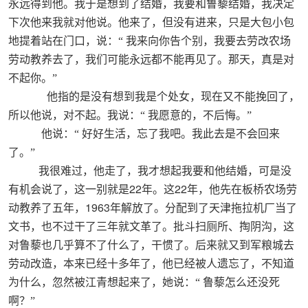
永远得到他。我于是想到了结婚，我要和鲁藜结婚，我决定
下次他来我就对他说。他来了，但没有进来，只是大包小包
地提着站在门口，说：“
我来向你告个别，我要去劳改农场
劳动教养去了，我们可能永远都不能再见了。那天，真是对
不起你。”
他指的是没有想到我是个处女，现在又不能挽回了，
所以他说，对不起。我说：“
我愿意的，不后悔。”
他说：“
好好生活，忘了我吧。我此去是不会回来
了。”
我很难过，他走了，我才想起我要和他结婚，可是没
22
22
有机会说了，这一别就是
年。这
年，他先在板桥农场劳
1963
动教养了五年，
年解放了。分配到了天津拖拉机厂当了
文书，也不过干了三年就文革了。批斗扫厕所、掏阴沟，这
对鲁藜也几乎算不了什么了，干惯了。后来就又到军粮城去
劳动改造，本来已经十多年了，他已经被人遗忘了，不知道
为什么，忽然被江青想起来了，她说：“
鲁藜怎么还没死
啊？”