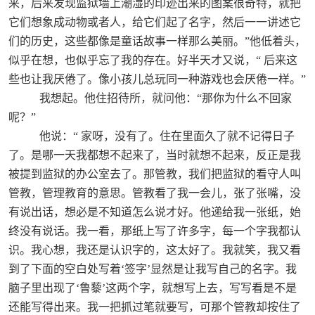
来，后来发现监狱墙上潮湿的印迹出来的图案很奇特，就把
它们想象成动物或者人，给它们起了名字，然后一一讲述它
们的历史，这些都像是童话故事一样那么美丽。”他低着头，
似乎在想，也似乎忘了我的存在。好半天才又说，“
后来这
些也让我厌倦了。像小孩儿总玩同一种游戏也会厌倦一样。”
我想起。他住招待所，就问他：“那你为什么不回家
呢？”
他说：“
家呀，没有了。住在里面久了就不记得日子
了。是哪一天我都想不起来了，当时就想不起来，反正是我
被提到监狱的办公室去了。那管教，我们把监狱的看守人叫
管教，管理教育的意思。管教看了我一会儿，张了张嘴，没
有说出话，想必是不知道怎么说才好。他递给我一张纸，始
终没有说话。我一看，那纸上写了许多字，每一个字我都认
识。我心想，我还是认识字的，这太好了。我就笑，我又看
到了下面的空白处写着‘签字’显然是让我写自己的名字。我
脑子里出现了‘鲁藜’这两个字，就想写上去，写写看是不是
还能写得出来。我一把抓过笔就要写，可那个管教却按住了