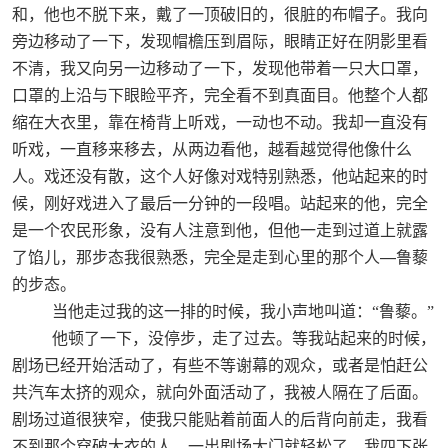
和，他也不脱下来，戴了一顶破旧的，很脏的布帽子。我向
旁边移动了一下，发现帽檐压到眉际，眼睛正好在阴影里看
不清，我又向另一边移动了一下，发现他带着一只大口罩，
口罩的上沿与下眼睑平齐，完全看不到真面目。他整个人都
缩在大衣里，靠在椅背上听戏，一动也不动。我却一直没有
听戏，一直移来移去，从两边看他，越看越觉得他像什么
人。戏还没有散，这个人好像对戏特别熟悉，他站起来的时
候，刚好戏进入了最后一分钟的一段唱。站起来的他，完全
是一个农民形象，没有人注意到他，但他一走到过道上就露
—
了馅儿，那步态我很熟悉，完全是走到心里的那个人
鲁藜
的步态。
当他走过我的这一排的时候，我小声地叫道：“鲁藜。”
他顿了一下，没停步，走了过去。等我站起来的时候，
剧场已经开始活动了，有些不等谢幕的观众，或者是怕赶公
共汽车太挤的观众，就向外面活动了，我被人隔在了后面。
剧场过道很狭窄，使我只能贴着前面人的后背向前走，我看
不到那个穿破大衣的人。一出剧场大门就轻松了，我四下张