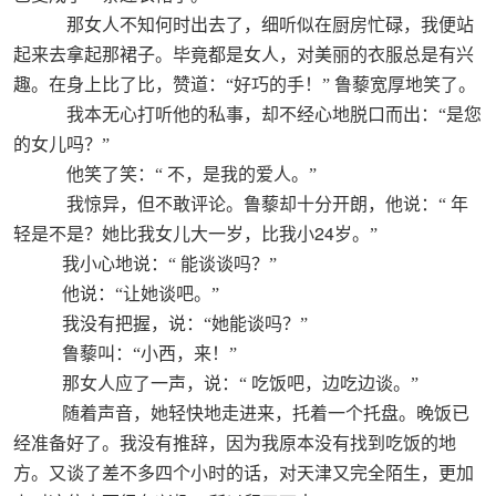
那女人不知何时出去了，细听似在厨房忙碌，我便站
起来去拿起那裙子。毕竟都是女人，对美丽的衣服总是有兴
趣。在身上比了比，赞道：“好巧的手！”
鲁藜宽厚地笑了。
我本无心打听他的私事，却不经心地脱口而出：“是您
的女儿吗？”
他笑了笑：“
不，是我的爱人。”
我惊异，但不敢评论。鲁藜却十分开朗，他说：“
年
24
轻是不是？她比我女儿大一岁，比我小
岁。”
我小心地说：“
能谈谈吗？”
他说：“让她谈吧。”
我没有把握，说：“她能谈吗？”
鲁藜叫：“小西，来！”
那女人应了一声，说：“
吃饭吧，边吃边谈。”
随着声音，她轻快地走进来，托着一个托盘。晚饭已
经准备好了。我没有推辞，因为我原本没有找到吃饭的地
方。又谈了差不多四个小时的话，对天津又完全陌生，更加