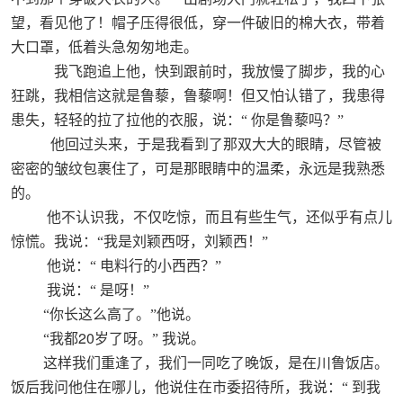
望，看见他了！帽子压得很低，穿一件破旧的棉大衣，带着
大口罩，低着头急匆匆地走。
我飞跑追上他，快到跟前时，我放慢了脚步，我的心
狂跳，我相信这就是鲁藜，鲁藜啊！但又怕认错了，我患得
患失，轻轻的拉了拉他的衣服，说：“
你是鲁藜吗？”
他回过头来，于是我看到了那双大大的眼睛，尽管被
密密的皱纹包裹住了，可是那眼睛中的温柔，永远是我熟悉
的。
他不认识我，不仅吃惊，而且有些生气，还似乎有点儿
惊慌。我说：“我是刘颖西呀，刘颖西！”
他说：“
电料行的小西西？”
我说：“
是呀！”
“你长这么高了。”他说。
20
“我都
岁了呀。”
我说。
这样我们重逢了，我们一同吃了晚饭，是在川鲁饭店。
饭后我问他住在哪儿，他说住在市委招待所，我说：“
到我