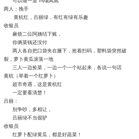
可以做一道“玛瑙凤凰”
两人：挽手
黄杭红，吕丽绿，有红有绿有乐趣
收银员
麻烦二位阿姨结下账，
你俩菜钱还没付
两人各自把口袋夹在腋下，抢着扫码，塑料袋突然破
裂，萝卜黄瓜滚落一地
三人一边捡菜，一边一个一个站起来，各说一句话
黄杭（举着一个红萝卜）
超市奇遇，这是黄杭红
一定要看清楚！
吕丽：
别争吵，多相让，
吕丽绿不当倔驴
收银员
红萝卜配绿黄瓜，都是好蔬菜！