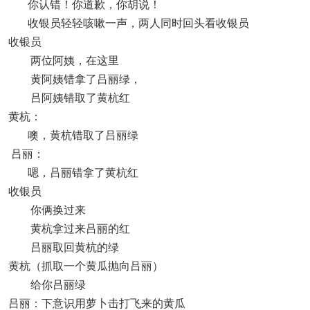
你认错！你道歉，你胡说！
收银员轻轻咳嗽一声，两人同时回头看收银员
收银员
两位阿姨，在这里
黄阿姨错拿了吕丽绿，
吕阿姨错取了黄杭红
黄杭：
噢，黄杭错取了吕丽绿
吕丽：
嗯，吕丽错拿了黄杭红
收银员
你俩换过来
黄杭拿过来吕丽的红
吕丽取回黄杭的绿
黄杭（抓取一个黄瓜抛向吕丽）
给你吕丽绿
吕丽：下意识用萝卜击打飞来的黄瓜