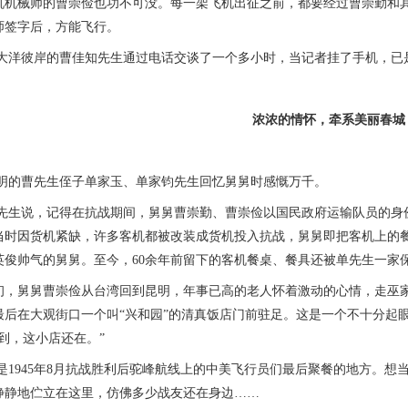
械师的曹崇俭也功不可没。每一架飞机出征之前，都要经过曹崇勤和其
师签字后，方能飞行。
彼岸的曹佳知先生通过电话交谈了一个多小时，当记者挂了手机，已是
浓浓的情怀，牵系美丽春城
曹先生侄子单家玉、单家钧先生回忆舅舅时感慨万千。
说，记得在抗战期间，舅舅曹崇勤、曹崇俭以国民政府运输队员的身份
当时因货机紧缺，许多客机都被改装成货机投入抗战，舅舅即把客机上的
英俊帅气的舅舅。至今，60余年前留下的客机餐桌、餐具还被单先生一家
初，舅舅曹崇俭从台湾回到昆明，年事已高的老人怀着激动的心情，走巫
最后在大观街口一个叫“兴和园”的清真饭店门前驻足。这是一个不十分起
到，这小店还在。”
945年8月抗战胜利后驼峰航线上的中美飞行员们最后聚餐的地方。想
静静地伫立在这里，仿佛多少战友还在身边……