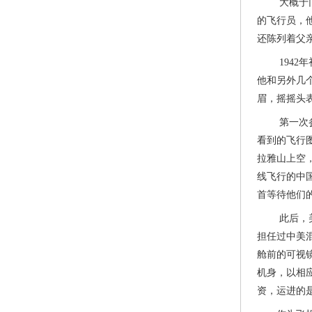
大概于旧金
的飞行员，
还陈列着父
1942年
他和另外几
眉，摇摇头
第一次参加
看到的飞行
拉雅山上空
线飞行的中
首等待他们
此后，美军
担任过中美
舱前的可视
机身，以相
资，运进的