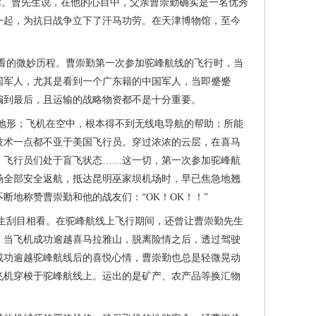
。曹先生说，在他的心目中，父亲曹崇勤确实是一名优秀
一起，为抗日战争立下了汗马功劳。在天津博物馆，至今
看的微妙历程。曹崇勤第一次参加驼峰航线的飞行时，当
国军人，尤其是看到一个广东籍的中国军人，当即蹙蹙
编到最后，且运输的战略物资都不是十分重要。
形；飞机在空中，根本得不到无线电导航的帮助；所能
技术一点都不亚于美国飞行员。穿过浓浓的云层，在喜马
，飞行员们处于盲飞状态……这一切，第一次参加驼峰航
场全部安全返航，抵达昆明巫家坝机场时，早已焦急地翘
地称赞曹崇勤和他的战友们：“OK！OK！！”
刮目相看。在驼峰航线上飞行期间，还曾让曹崇勤先生
，当飞机成功逾越喜马拉雅山，脱离险情之后，透过驾驶
成功逾越驼峰航线后的喜悦心情，曹崇勤也总是轻微晃动
架飞机穿梭于驼峰航线上。运出的是矿产、农产品等换汇物