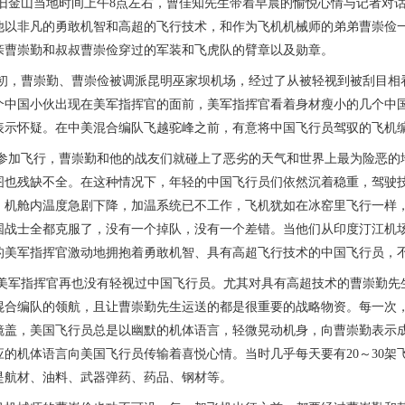
山当地时间上午8点左右，曹佳知先生带着早晨的愉悦心情与记者对话
他以非凡的勇敢机智和高超的飞行技术，和作为飞机机械师的弟弟曹崇俭
亲曹崇勤和叔叔曹崇俭穿过的军装和飞虎队的臂章以及勋章。
初，曹崇勤、曹崇俭被调派昆明巫家坝机场，经过了从被轻视到被刮目相
个中国小伙出现在美军指挥官的面前，美军指挥官看着身材瘦小的几个中
表示怀疑。在中美混合编队飞越驼峰之前，有意将中国飞行员驾驭的飞机
飞行，曹崇勤和他的战友们就碰上了恶劣的天气和世界上最为险恶的地
图也残缺不全。在这种情况下，年轻的中国飞行员们依然沉着稳重，驾驶
，机舱内温度急剧下降，加温系统已不工作，飞机犹如在冰窑里飞行一样
国战士全都克服了，没有一个掉队，没有一个差错。当他们从印度汀江机
的美军指挥官激动地拥抱着勇敢机智、具有高超飞行技术的中国飞行员，不断
指挥官再也没有轻视过中国飞行员。尤其对具有高超技术的曹崇勤先生
混合编队的领航，且让曹崇勤先生运送的都是很重要的战略物资。每一次
镜盖，美国飞行员总是以幽默的机体语言，轻微晃动机身，向曹崇勤表示
应的机体语言向美国飞行员传输着喜悦心情。当时几乎每天要有20～30
是航材、油料、武器弹药、药品、钢材等。