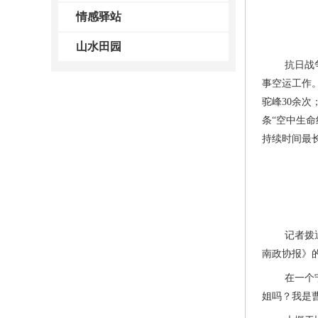
情感驿站
山水田园
抗日战争时
事空运工作
驼峰30余次
条“空中生
持续时间最
记者拨通了
南政协报》
在一个宁静
姐吗？我是