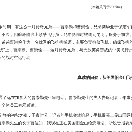
（本篇采写于2005年）
期，有这么一对传奇兄弟——曹崇勤和曹崇俭，兄弟俩毕业于保定军官
。不久，因驼峰航线上紧缺飞行员，兄弟俩同时被调到昆明，服务于前线
；弟弟曹崇俭作为一名优秀的飞机机械师，主要负责检修飞机，确保飞机的性能
命线”上，曹崇勤、曹崇俭——这对传奇兄弟，与无数英勇善战的中美飞行
长的战时空运行动……
真诚的问候，从美国旧金山飞
远在加拿大的曹崇勤先生家电话。曹崇勤先生的夫人告诉记者，年事已
的全体员工表示感谢。
的初秋之夜，子夜时分，记者的手机突然响起，手机屏幕上显出国际长
曹崇勤先生的长子曹佳知，我现在正在美国旧金山给您电话。听说贵报要采