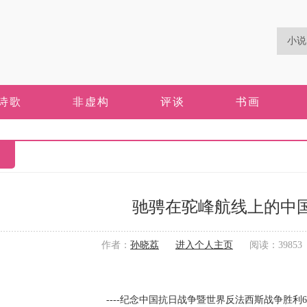
诗歌
非虚构
评谈
书画
驰骋在驼峰航线上的中
作者：
孙晓荔
进入个人主页
阅读：39853 更
----纪念中国抗日战争暨世界反法西斯战争胜利