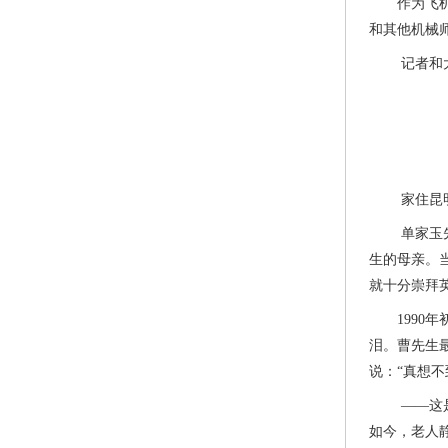
作为飞机机
和其他机械
记者和大洋
家住昆明的
单家玉先生
生的母亲。
就十分崇拜
1990年
泪。曹先生
说：“真想不
——这是1
如今，老人