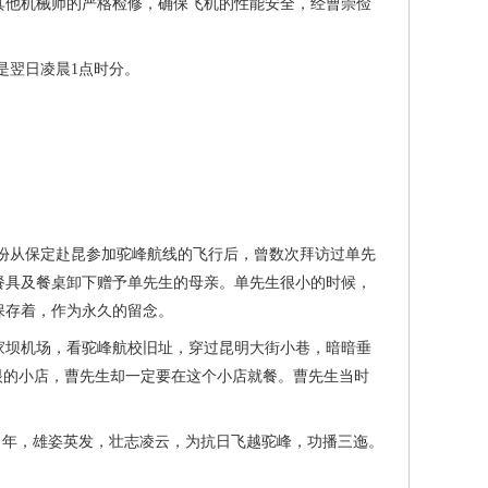
他机械师的严格检修，确保飞机的性能安全，经曹崇俭
翌日凌晨1点时分。
从保定赴昆参加驼峰航线的飞行后，曾数次拜访过单先
餐具及餐桌卸下赠予单先生的母亲。单先生很小的时候，
保存着，作为永久的留念。
家坝机场，看驼峰航校旧址，穿过昆明大街小巷，暗暗垂
眼的小店，曹先生却一定要在这个小店就餐。曹先生当时
当年，雄姿英发，壮志凌云，为抗日飞越驼峰，功播三迤。