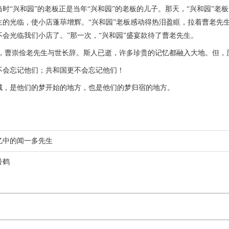
“兴和园”的老板正是当年“兴和园”的老板的儿子。那天，“兴和园”老
生的光临，使小店蓬荜增辉。“兴和园”老板感动得热泪盈眶，拉着曹老先
不会光临我们小店了。”那一次，“兴和园”盛宴款待了曹老先生。
，曹崇俭老先生与世长辞。斯人已逝，许多珍贵的记忆都融入大地。但，
忘记他们；共和国更不会忘记他们！
是他们的梦开始的地方，也是他们的梦归宿的地方。
忆中的闻一多先生
号鹤