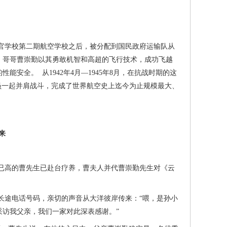
学校第二期航空学校之后，被分配到国民政府运输队从
。哥哥曹崇勤以其勇敢机智和高超的飞行技术，成功飞越
安全。 从1942年4月—1945年8月，在抗战时期的这
员一起并肩战斗，完成了世界航空史上迄今为止规模最大、
来
高的曹先生已赴台疗养，曹夫人并代曹崇勤先生对《云
途电话号码，亲切的声音从大洋彼岸传来：“喂，是孙小
访我父亲，我们一家对此深表感谢。”