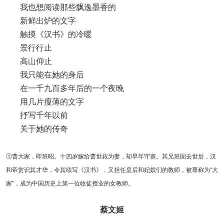
我也想阅读那些飘逸墨香的
新鲜出炉的文字
触摸《汉书》的冷暖
景行行止
高山仰止
我只能在她的身后
在一千九百多年后的一个夜晚
用几片瘦薄的文字
抒写千年以前
关于她的传奇
①曹大家，即班昭。十四岁嫁给曹世叔为妻，却早年守寡。其兄班固去世后，汉
和帝赏识其才华，令其续写《汉书》，又担任皇后和妃嫔们的教师，被尊称为“大
家”，成为中国历史上第一位收徒授业的女教师。
蔡文姬