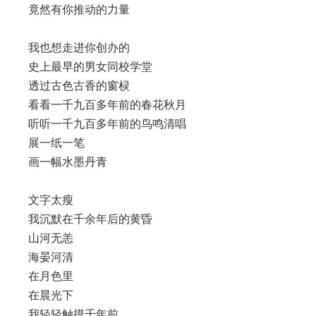
竟然有你推动的力量
我也想走进你创办的
史上最早的男女同校学堂
透过古色古香的窗棂
看看一千九百多年前的春花秋月
听听一千九百多年前的鸟鸣清唱
展一纸一笔
画一幅水墨丹青
文字太瘦
我沉默在千余年后的黄昏
山河无恙
海晏河清
在月色里
在晨光下
我轻轻触摸千年前