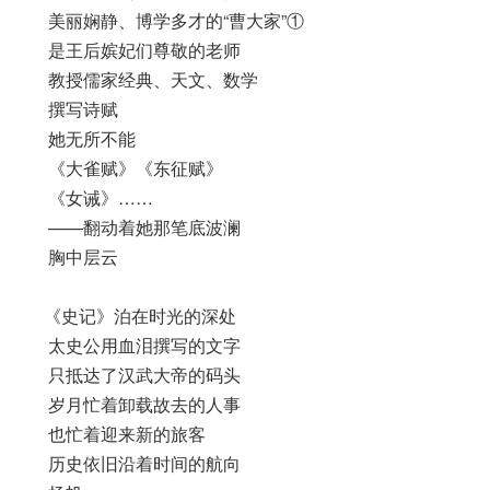
美丽娴静、博学多才的“曹大家”①
是王后嫔妃们尊敬的老师
教授儒家经典、天文、数学
撰写诗赋
她无所不能
《大雀赋》《东征赋》
《女诫》……
——翻动着她那笔底波澜
胸中层云
《史记》泊在时光的深处
太史公用血泪撰写的文字
只抵达了汉武大帝的码头
岁月忙着卸载故去的人事
也忙着迎来新的旅客
历史依旧沿着时间的航向