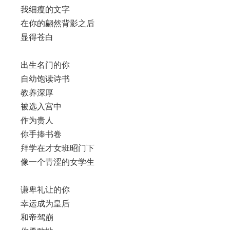
我细瘦的文字
在你的翩然背影之后
显得苍白
出生名门的你
自幼饱读诗书
教养深厚
被选入宫中
作为贵人
你手捧书卷
拜学在才女班昭门下
像一个青涩的女学生
谦卑礼让的你
幸运成为皇后
和帝驾崩