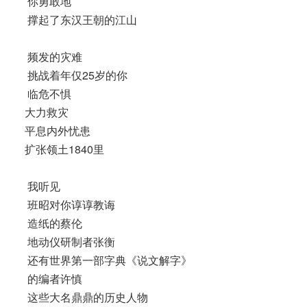
你勇敢地
撑起了东汉王朝的江山
频发的灾难
挑战着年仅25岁的你
临危不惧
大力救灾
平息内外忧患
扩张领土1840里
我听见
班昭对你谆谆教诲
造纸的蔡伦
地动仪研制者张衡
还有世界第一部字典《说文解字》
的编者许慎
这些大名鼎鼎的历史人物