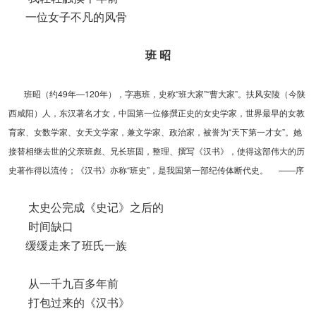
一位女子不凡的风骨
班 昭
班昭（约49年—120年），字惠班，史称“班大家”“曹大家”。扶风安陵（今陕
西咸阳）人，东汉著名才女，中国第一位修撰正史的女史学家，世界最早的女教
育家、女数学家、女天文学家，兼文学家、政治家，被誉为“天下第一才女”。她
接替相继去世的父亲班彪、兄长班固，整理、撰写《汉书》，使得这部伟大的历
史著作得以流传；《汉书》亦称“班史”，是我国第一部纪传体断代史。 ——序
太史公完成《史记》之后的
时间缺口
缓缓走来了班氏一族
从一千九百多年前
打包过来的《汉书》