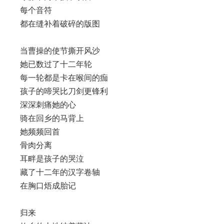
每个音符
都在缝补着破碎的版图
当曹操的使节撕开风沙
她已数过了十二年轮
每一轮都是卡在喉间的痂
孩子的啼哭比刀剑更锋利
深深刺痛她的心
骑在回乡的马背上
她频频回首
骨肉分离
耳畔是孩子的哭泣
藏了十二年的汉字卷轴
在胸口焐成胎记
归来