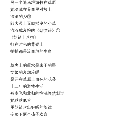
另一半随马群游牧在草原上
她深藏在骨血里对故土
深浓的乡愁
随大漠上无助摇曳的小草
流淌成哀婉的《悲愤诗》①
《胡笳十八拍》
打在时光的背脊上
拍拍都是流血般的生痛
草尖上的露水是未干的墨
文姬的哀怨冷暖
是开在草原上血色的花朵
十二年的游牧生活
被南飞和北归的惊鸿倏然划过
她默默低首
用胡笳吹出好听的旋律
令膝下两个孩子欢喜