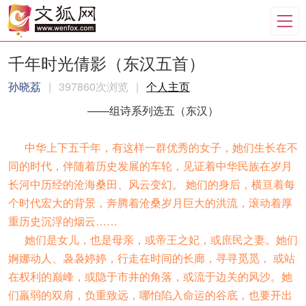
千年时光倩影（东汉五首）
孙晓荔
|
397860次浏览
|
个人主页
——组诗系列选五（东汉）
中华上下五千年，有这样一群优秀的女子，她们生长在不
同的时代，伴随着历史发展的车轮，见证着中华民族在岁月
长河中历经的沧海桑田、风云变幻。 她们的身后，横亘着每
个时代宏大的背景，奔腾着沧桑岁月巨大的洪流，滚动着厚
重历史沉浮的烟云……
她们是女儿，也是母亲，或帝王之妃，或庶民之妻。她们
婀娜动人、袅袅婷婷，行走在时间的长廊，寻寻觅觅， 或站
在权利的巅峰，或隐于市井的角落，或流于边关的风沙。她
们羸弱的双肩，负重致远，哪怕陷入命运的谷底，也要开出