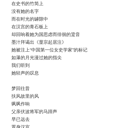
在史书的竹简上
没有她的名字
而在时光的罅隙中
在汉宫的青石板上
却回响着她为国思虑而徘徊的跫音
墨汁拜谒出《显宗起居注》
她被注上“中国第一位女史学家”的标记
如瀑的月光漫过她的指尖
我们听到
她轻声的叹息
梦回往昔
扶风故里的风
飒飒作响
父亲伏波将军的马蹄声
早已远去
置身汉宫