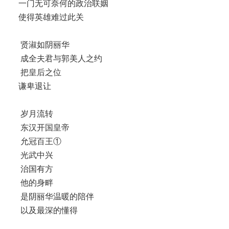
一门无可奈何的政治联姻
使得英雄难过此关
贤淑如阴丽华
成全夫君与郭美人之约
把皇后之位
谦卑退让
岁月流转
东汉开国皇帝
允冠百王①
光武中兴
治国有方
他的身畔
是阴丽华温暖的陪伴
以及最深的懂得