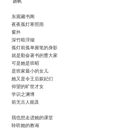
扬帆
东观藏书阁
夜夜孤灯寒照雨
窗外
深竹暗浮烟
孤灯前孤单握笔的身影
就是勤奋著书的曹大家
可是她是班昭
是班家最小的女儿
她又是令王后嫔妃们
仰望的旷世才女
学识之渊博
前无古人能及
我也想走进她的课堂
聆听她的教诲