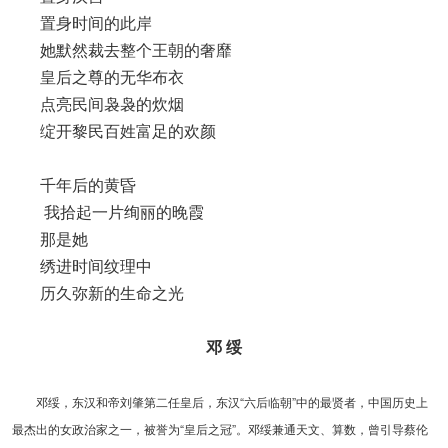
置身时间的此岸
她默然裁去整个王朝的奢靡
皇后之尊的无华布衣
点亮民间袅袅的炊烟
绽开黎民百姓富足的欢颜
千年后的黄昏
我拾起一片绚丽的晚霞
那是她
绣进时间纹理中
历久弥新的生命之光
邓 绥
邓绥，东汉和帝刘肇第二任皇后，东汉“六后临朝”中的最贤者，中国历史上
最杰出的女政治家之一，被誉为“皇后之冠”。邓绥兼通天文、算数，曾引导蔡伦