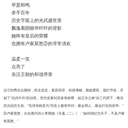
琴瑟和鸣
牵手百年
历史字面上的光武盛世里
飘逸着阴丽华纤纤的背影
她终有皇后的荣耀
也拥有卢家莫愁②的寻常清欢
温柔一笑
点亮了
东汉王朝的和谐序章
注①刘秀在位期间，民生安定，复苏经济，轻徭薄赋，勤政爱民，倡行节俭，开
创了“光武中兴”的治世。历代史家对其多有称赞，如王夫之称“自三代而下，唯光
武允冠百王矣。”毛泽东称其为“历史上最有学问，最会用人，最会打仗的皇帝。”
②卢家莫愁：出自唐代诗人李商隐《马嵬（二）》：“如何四纪为天子，不及卢家
有莫愁。”