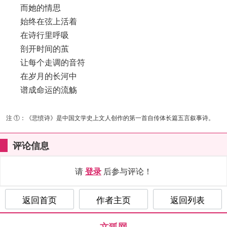
而她的情思
始终在弦上活着
在诗行里呼吸
剖开时间的茧
让每个走调的音符
在岁月的长河中
谱成命运的流觞
注 ①：《悲愤诗》是中国文学史上文人创作的第一首自传体长篇五言叙事诗。
评论信息
请
登录
后参与评论！
返回首页
作者主页
返回列表
文狐网