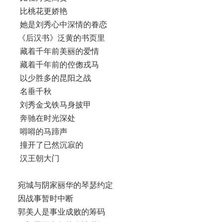
比桃花更娇艳
她是刘秀心中深情的眷恋
《后汉书》泛黄的书页里
藏着千年前美丽的爱情
藏着千年前的倥偬戎马
以少胜多的昆阳之战
名垂千秋
刘秀金戈铁马身披甲
奔驰在时光深处
嘚嘚的马蹄声
撞开了已然沉寂的
汉王朝大门
宛城与阴家丽华的琴瑟约定
因战事暂时中断
郭美人是事业成败的筹码