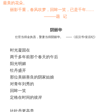
最美的花朵。
丽影千重，春风吹梦，回眸一笑，已是千年……
———题 记
阴丽华
仕官当得金执吾，娶妻当得阴丽华。 ——《后汉书•皇后纪》
时光凝固在
两千多年前那个春天的午后
阳光明媚
牡丹盛开
那位美丽善良的阴家姑娘
对青年刘秀的
回眸一笑
定格在时间的彼岸
比牡丹更高贵