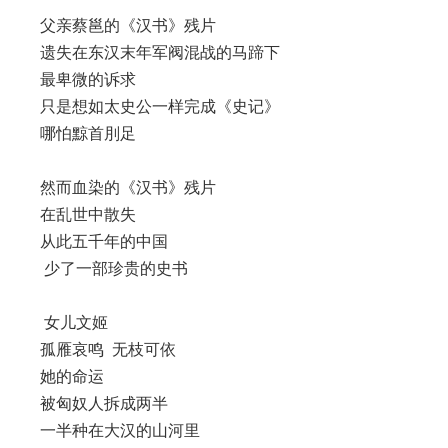
父亲蔡邕的《汉书》残片
遗失在东汉末年军阀混战的马蹄下
最卑微的诉求
只是想如太史公一样完成《史记》
哪怕黥首刖足
然而血染的《汉书》残片
在乱世中散失
从此五千年的中国
少了一部珍贵的史书
女儿文姬
孤雁哀鸣 无枝可依
她的命运
被匈奴人拆成两半
一半种在大汉的山河里