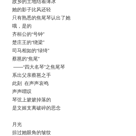
故乡的土地结着薄冰
她的影子比风还轻
只有熟悉的焦尾琴认出了她
哦，是的
齐桓公的“号钟”
楚庄王的“绕梁”
司马相如的“绿绮”
蔡邕的“焦尾”
——“四大名琴”之焦尾琴
系出父亲蔡邕之手
此刻 在声声哀鸣
声声喟叹
琴弦上簌簌掉落的
是文姬支离破碎的思念
月光
掠过她眼角的皱纹