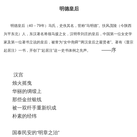
明德皇后
明德皇后（40－79年）马氏，史佚其名，世称“马明德”。扶风茂陵（今陕西
兴平东北）人，东汉著名将领马援之女，汉明帝刘庄的皇后，中国第一位女史学
家及第一位著书立说的皇后，被誉为“女中尧舜”“两汉皇后之最贤者”。著有《显宗
——序
起居注》一书，开创了“起居注”这一史书体例之先声。
汉宫
烛火摇曳
华丽的绸缎上
那些金丝银线
被一双纤手重新织成
朴素的经纬
国泰民安的“明章之治”