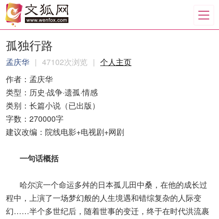
孤独行路
孟庆华
|
47102次浏览
|
个人主页
作者：孟庆华
类型：历史·战争·遗孤·情感
类别：长篇小说（已出版）
字数：270000字
建议改编：院线电影+电视剧+网剧
一句话概括
哈尔滨一个命运多舛的日本孤儿田中桑，在他的成长过
程中，上演了一场梦幻般的人生境遇和错综复杂的人际变
幻……半个多世纪后，随着世事的变迁，终于在时代洪流裹