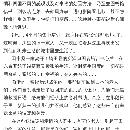
惯和两国不同的感观以及对事物的处置方法，乃至去图书馆
借书，到饭店点菜，去邮局办事，进电影院看电影，甚至怎
样维护集体卫生，包括打扫厕所……这种种小事都被耐心细
致地培训过。
很快，4个月的集中培训，就这样在紧张忙碌间过去了。
这时候，所里的每一家人，又一次面临着从这里再次出发，
到他们将来生活的城市里去生活了。
田中桑一家离开了埼玉县的所泽归国者培训中心后，在
东京开始了崭新而又紧张的生活。这时陌生国度的一切都是
新奇的，紧张的，也幸福的，令人兴奋的……
渐渐的，曾经历过战争的，那些提前回到日本的老人
们，他们自发地走进了新回来的孤儿的队伍中，为他们无偿
地教授日语，给与他们经济上的各种帮助。总之，在那段日
子里，新归来的孤儿们并不孤单，他们感到了这些来自前辈
送来的的温暖和关爱。
在这些送温暖和亲情的人群中，有两位老人，引起了田
中桑一家的注意，那就是在他们一家刚踏上日本的那一天，