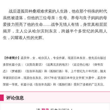
战后遗孤田种桑艰难求索的人生路，他在那个特殊的时代
虽然被遗落，但他的三位母亲：生母、养母与良子妈妈的母
爱接力照亮了他的生命……战争无情人有情，身世真相层层
揭开，主人公从哈尔滨到东京，跨越半个多世纪的风雨人
生，闪耀着人性的光辉。
【作者简介】
孟庆华，女，哈尔滨人，专业作家。现居日本东京，曾先后出版过
多部长篇小说：《太阳岛童话》《远离北京的地方》《走过伤心地》《倒爷百
态》《梦难圆》《告别丰岛园》和《孤独行路》等。上个世纪九十年代初，随夫
举家回归日本，现居住在东京。2017年在“首届日本华文文学奖”大赛中，孟庆华
荣获一等奖。长篇小说《告别丰岛园》和《孤独行路》受到了读者的广泛关注。
评论信息