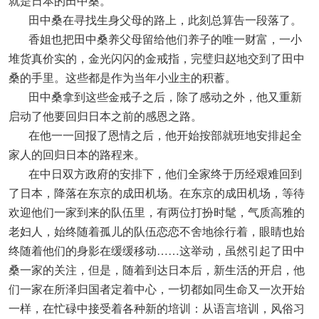
就是日本的田中桑。
田中桑在寻找生身父母的路上，此刻总算告一段落了。
香姐也把田中桑养父母留给他们养子的唯一财富，一小
堆货真价实的，金光闪闪的金戒指，完璧归赵地交到了田中
桑的手里。这些都是作为当年小业主的积蓄。
田中桑拿到这些金戒子之后，除了感动之外，他又重新
启动了他要回归日本之前的感恩之路。
在他一一回报了恩情之后，他开始按部就班地安排起全
家人的回归日本的路程来。
在中日双方政府的安排下，他们全家终于历经艰难回到
了日本，降落在东京的成田机场。在东京的成田机场，等待
欢迎他们一家到来的队伍里，有两位打扮时髦，气质高雅的
老妇人，始终随着孤儿的队伍恋恋不舍地徐行着，眼睛也始
终随着他们的身影在缓缓移动……这举动，虽然引起了田中
桑一家的关注，但是，随着到达日本后，新生活的开启，他
们一家在所泽归国者定着中心，一切都如同生命又一次开始
一样，在忙碌中接受着各种新的培训：从语言培训，风俗习