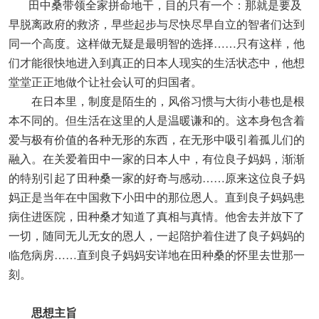
田中桑带领全家拼命地干，目的只有一个：那就是要及
早脱离政府的救济，早些起步与尽快尽早自立的智者们达到
同一个高度。这样做无疑是最明智的选择……只有这样，他
们才能很快地进入到真正的日本人现实的生活状态中，他想
堂堂正正地做个让社会认可的归国者。
在日本里，制度是陌生的，风俗习惯与大街小巷也是根
本不同的。但生活在这里的人是温暖谦和的。这本身包含着
爱与极有价值的各种无形的东西，在无形中吸引着孤儿们的
融入。在关爱着田中一家的日本人中，有位良子妈妈，渐渐
的特别引起了田种桑一家的好奇与感动……原来这位良子妈
妈正是当年在中国救下小田中的那位恩人。直到良子妈妈患
病住进医院，田种桑才知道了真相与真情。他舍去并放下了
一切，随同无儿无女的恩人，一起陪护着住进了良子妈妈的
临危病房……直到良子妈妈安详地在田种桑的怀里去世那一
刻。
思想主旨