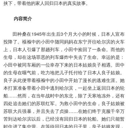
挟下，带着他的家人回归日本的真实故事。
内容简介
田种桑在1945年出生后3个月大小的时候，日本人宣布
投降了。襁褓中的小田中随同妈妈在东宁开往哈尔滨的火车
上，日本人引爆了那趟列车，小田中捡回了一条命。而他的
生母，却在这场罪恶的列车爆炸中失去了生命。幸运的是：
小田中被同车厢的一位幸存下来的日本姑娘良子相遇。田中
的生母在咽气前，吃力地把儿子托付给了日本人良子姑娘。
良子从此便带着襁褓中的小田中开始了漫长的逃难生涯。她
本打算准备带着小田中逃到哈尔滨，一起坐上返回日本的轮
船……然而，在当年战时中的东北，除了天寒地冻外，还有
四处追击她们的苏联红军。为救小田中的生命，良子姑娘被
苏联大兵强暴，并且失去了贞操……在她们终于克服千辛万
苦到达哈尔滨以后，已经没有回归日本的轮船。她们只能暂
时住进了集中营。在等待回日本的日子里，良子姑娘发现，