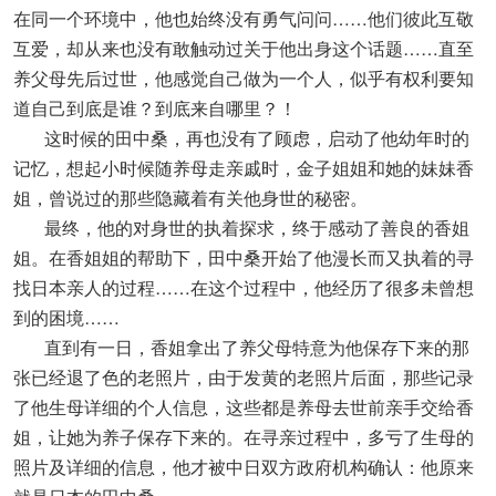
在同一个环境中，他也始终没有勇气问问……他们彼此互敬
互爱，却从来也没有敢触动过关于他出身这个话题……直至
养父母先后过世，他感觉自己做为一个人，似乎有权利要知
道自己到底是谁？到底来自哪里？！
这时候的田中桑，再也没有了顾虑，启动了他幼年时的
记忆，想起小时候随养母走亲戚时，金子姐姐和她的妹妹香
姐，曾说过的那些隐藏着有关他身世的秘密。
最终，他的对身世的执着探求，终于感动了善良的香姐
姐。在香姐姐的帮助下，田中桑开始了他漫长而又执着的寻
找日本亲人的过程……在这个过程中，他经历了很多未曾想
到的困境……
直到有一日，香姐拿出了养父母特意为他保存下来的那
张已经退了色的老照片，由于发黄的老照片后面，那些记录
了他生母详细的个人信息，这些都是养母去世前亲手交给香
姐，让她为养子保存下来的。在寻亲过程中，多亏了生母的
照片及详细的信息，他才被中日双方政府机构确认：他原来