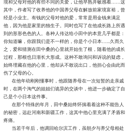
境和父母对他的有些不同的关爱，让他早熟并敏感着……这
其中，作者写了收养他的中国养父母在解放前家境富裕，曾
经是小业主。有钱的父母对他的爱，常常是用金钱来满足
他，因为他是家里的独生子。同时也写了在他成长路上所遇
到的形形色色的人。各种人传达给小田中的本意几乎都是：
你知道嘛，你跟我们是不一样的，你是个小日本…...久而久
之，爱和猜测在田中桑的心里就开始生了根，随着他的成长
过程，那根也日渐长大形成。这种不敢询问和诉说的疑虑，
始终埋藏在他的心里，他却从不敢说出口，他担心会由此而
伤了父母的心。
在他年幼刚刚懂事时，他跟随养母在一次短暂的走亲戚
时，在两个淘气的姐姐们诡异的交谈中，他进一步确定了自
己是个小日本这件事。
在那个特殊的年月，田中桑始终怀揣着着这种不能告人
的秘密，远赴河南和新疆工作，这其中他心里充满了矛盾和
疼痛。
当若干年后，他调回哈尔滨工作，虽朝夕与养父母相处