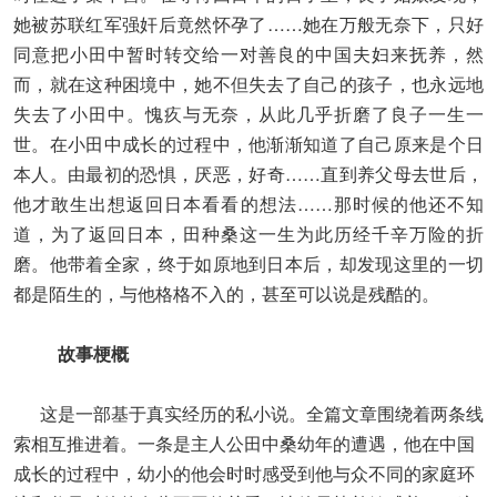
她被苏联红军强奸后竟然怀孕了……她在万般无奈下，只好
同意把小田中暂时转交给一对善良的中国夫妇来抚养，然
而，就在这种困境中，她不但失去了自己的孩子，也永远地
失去了小田中。愧疚与无奈，从此几乎折磨了良子一生一
世。在小田中成长的过程中，他渐渐知道了自己原来是个日
本人。由最初的恐惧，厌恶，好奇……直到养父母去世后，
他才敢生出想返回日本看看的想法……那时候的他还不知
道，为了返回日本，田种桑这一生为此历经千辛万险的折
磨。他带着全家，终于如原地到日本后，却发现这里的一切
都是陌生的，与他格格不入的，甚至可以说是残酷的。
故事梗概
这是一部基于真实经历的私小说。全篇文章围绕着两条线
索相互推进着。一条是主人公田中桑幼年的遭遇，他在中国
成长的过程中，幼小的他会时时感受到他与众不同的家庭环