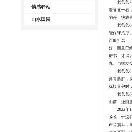
老爸爸75
情感驿站
老爸爸一看
的是，瘦农
山水田园
老爸爸80
能保守治疗
百般折磨—
好，而且已
诺书，才得
丸。与病友
老爸爸85
鼻青脸肿，
抚摸青包时
老爸爸88
面前，还能
2022年
爸爸一针没
声音震耳，