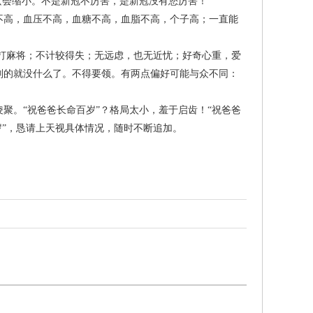
只会缩小。不是新冠不厉害，是新冠没有您厉害！”
不高，血压不高，血糖不高，血脂不高，个子高；一直能
麻将；不计较得失；无远虑，也无近忧；好奇心重，爱
别的就没什么了。不得要领。有两点偏好可能与众不同：
。“祝爸爸长命百岁”？格局太小，羞于启齿！“祝爸爸
岁”，恳请上天视具体情况，随时不断追加。