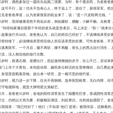
岁时，偶然参加过一届街头短跑二强赛。当时，有个瘦农民，为老爸爸擦
，这可不行，追！功夫不负有心人，终于追上了，抓住了，获得亚军。然后
民见老爸爸厚道，认为发家致富的机会来了，说：“是一只皮鞋两元钱。”
岁时，觉得健康居然不再似从前，例如腿软，腰酸，小解不畅。去检查，
。”待得知家属后面那个年轻的老头就是患者后，马上决定：“割！”就来
—超量放疗共44次。老爸爸认为，自己的癌症已经好了，不该继续承受折
经骨转移了，必须继续承受癌症病人所应该承受的折磨。可怜老爸爸，手无
以逃离医牢。一个月后，腿不再软，腰不再酸，骨头上的黑点自行消失，
交流，没人相信他的放疗次数。
岁时，路遇石梯。老骥出行，想起激情燃烧的岁月，壮心不已，尝试单脚
脑门上吊个大青包，未伤筋动骨。婉拒多位鲜活的女雷锋搀扶，自己爬起
，发现里面戳着异物。拔出来一研究，是一截可恶的细竹签。
岁时，视力进一步下降，目光不再炯炯。急奔医院检查，无白内障，但不
坚守电视阵地，观赏大牌明星次第献艺。
12月，老爸爸92岁时，各地的阳性清零发生了颠覆性巨变，形成阴性清零
打过，仍然以大局为重，积极顺应潮流，到处窜访。当然就如愿阳了。老
向我报喜：“我已经好了！他们（不知道‘他们’是谁）被我传染，还躺着