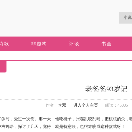
诗歌
非虚构
评谈
书画
老爸爸93岁记
作者：
李双
进入个人主页
阅读：45005 更
岁时，受过一次伤。那一天，他吃桃子，张嘴乱咬乱啃，把桃核的尖，咬
左右邻居，探讨了几天，觉得，就是特意咬，也很难咬成这种款式呀！