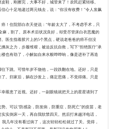
皮鞋，刚擦完，大事不好，城管来了！农民赶紧转移。
信心十足地递过两元钱去，说：“你没有收费！”令人发飙
癌！住院部白衣天使说：“年龄太大了，不考虑手术，只
次全麻，割了。原本术后状况良好，却受尽管床白衣恶魔的
磨。医生指着胶片上的5个黑点，硬说老爸爸的癌不但没
拂灰之力，步履维艰，被迫反抗自救，写下“拒绝医疗”承
上楼也有劲了，小解如自来水般哗哗响，像是进补了再造
往下跳。可惜年岁不饶他，一跤跌翻在地。还好，只是
来了。归家后，躺在沙发上，痛定思痛，不觉得痛。只是
幸罹患了近视。还好，一副眼镜就把天上的星星请到了
态势。可以“防感染，防发病，防重症，防死亡”的疫苗，老
老实实倒床一天，再自我软禁四天。然后打来越洋电话，
的。我几年没有看过病了，这次轻轻松松就过了关。觉得，