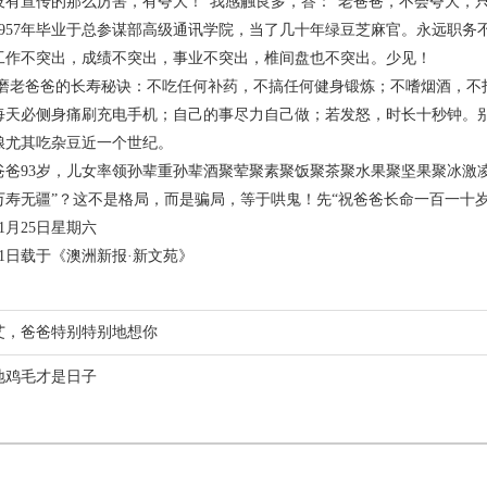
没有宣传的那么厉害，有夸大！”我感触良多，答：“老爸爸，不会夸大，
57年毕业于总参谋部高级通讯学院，当了几十年绿豆芝麻官。永远职务
工作不突出，成绩不突出，事业不突出，椎间盘也不突出。少见！
爸爸的长寿秘诀：不吃任何补药，不搞任何健身锻炼；不嗜烟酒，不打
每天必侧身痛刷充电手机；自己的事尽力自己做；若发怒，时长十秒钟。
粮尤其吃杂豆近一个世纪。
93岁，儿女率领孙辈重孙辈酒聚荤聚素聚饭聚茶聚水果聚坚果聚冰激凌聚
万寿无疆”？这不是格局，而是骗局，等于哄鬼！先“祝爸爸长命一百一十
1月25日星期六
月31日载于《澳洲新报·新文苑》
艾，爸爸特别特别地想你
地鸡毛才是日子