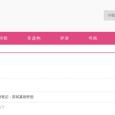
诗歌
非虚构
评谈
书画
尉笔记：苏轼墓前怀想
有了