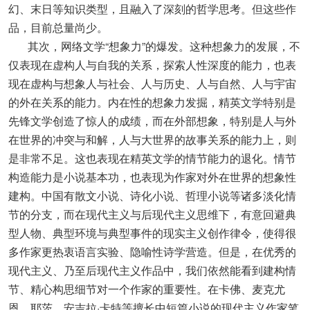
幻、末日等知识类型，且融入了深刻的哲学思考。但这些作
品，目前总量尚少。
其次，网络文学“想象力”的爆发。这种想象力的发展，不
仅表现在虚构人与自我的关系，探索人性深度的能力，也表
现在虚构与想象人与社会、人与历史、人与自然、人与宇宙
的外在关系的能力。内在性的想象力发掘，精英文学特别是
先锋文学创造了惊人的成绩，而在外部想象，特别是人与外
在世界的冲突与和解，人与大世界的故事关系的能力上，则
是非常不足。这也表现在精英文学的情节能力的退化。情节
构造能力是小说基本功，也表现为作家对外在世界的想象性
建构。中国有散文小说、诗化小说、哲理小说等诸多淡化情
节的分支，而在现代主义与后现代主义思维下，有意回避典
型人物、典型环境与典型事件的现实主义创作律令，使得很
多作家更热衷语言实验、隐喻性诗学营造。但是，在优秀的
现代主义、乃至后现代主义作品中，我们依然能看到建构情
节、精心构思细节对一个作家的重要性。在卡佛、麦克尤
恩、耶茨、安吉拉·卡特等擅长中短篇小说的现代主义作家笔