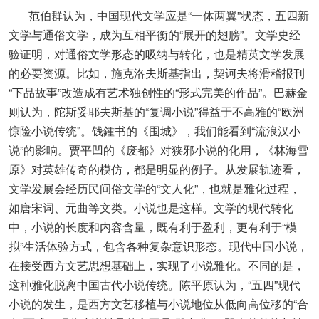
范伯群认为，中国现代文学应是“一体两翼”状态，五四新
文学与通俗文学，成为互相平衡的“展开的翅膀”。文学史经
验证明，对通俗文学形态的吸纳与转化，也是精英文学发展
的必要资源。比如，施克洛夫斯基指出，契诃夫将滑稽报刊
“下品故事”改造成有艺术独创性的“形式完美的作品”。巴赫金
则认为，陀斯妥耶夫斯基的“复调小说”得益于不高雅的“欧洲
惊险小说传统”。钱鍾书的《围城》，我们能看到“流浪汉小
说”的影响。贾平凹的《废都》对狭邪小说的化用，《林海雪
原》对英雄传奇的模仿，都是明显的例子。从发展轨迹看，
文学发展会经历民间俗文学的“文人化”，也就是雅化过程，
如唐宋词、元曲等文类。小说也是这样。文学的现代转化
中，小说的长度和内容含量，既有利于盈利，更有利于“模
拟”生活体验方式，包含各种复杂意识形态。现代中国小说，
在接受西方文艺思想基础上，实现了小说雅化。不同的是，
这种雅化脱离中国古代小说传统。陈平原认为，“五四”现代
小说的发生，是西方文艺移植与小说地位从低向高位移的“合