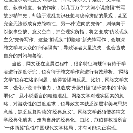
度、叙事难度。有的作家，以几百万字“大河小说篇幅”书写
故乡精神史，却流于混乱意识狂想与破碎拼贴的景观，甚至
完全无法形成有效隐喻性。另一种“逆向的先锋”，则倾向于
以叙事空缺、意义空白，抽空现实所指，将之变成“伪装现实
主义”先锋写作。这些“拟现实”“拟隐喻”新先锋写作，会加深
纯文学与大众的“阅读隔离”，导致读者大量流失，也会造成
自身的封闭与萎缩。
当然，网文还在发展过程中，很多特征与规律有待于学
者进行深度研究，也有待于纯文学作家进行有效辨析。“网络
文学”也存在诸多问题，值得警惕与反思。比如，网络文学文
本，强化小说情节能力，也造成“升级打怪”循环叙事的“审美
弱化”，及小说语言的粗糙混乱。网络文学对现实因素的忽
略，对游戏性的过度追求，也导致文本缺乏深层审美与思想
意蕴，缺乏反复阅读的“经典意义”。网络文学必须借鉴纯文
学经典化质素，走向自身的经典化。由此，范伯群教授所言
“一体两翼”良性中国现代文学格局，才有可能真正实现。