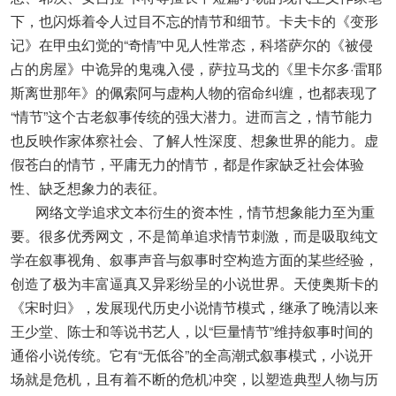
下，也闪烁着令人过目不忘的情节和细节。卡夫卡的《变形
记》在甲虫幻觉的“奇情”中见人性常态，科塔萨尔的《被侵
占的房屋》中诡异的鬼魂入侵，萨拉马戈的《里卡尔多·雷耶
斯离世那年》的佩索阿与虚构人物的宿命纠缠，也都表现了
“情节”这个古老叙事传统的强大潜力。进而言之，情节能力
也反映作家体察社会、了解人性深度、想象世界的能力。虚
假苍白的情节，平庸无力的情节，都是作家缺乏社会体验
性、缺乏想象力的表征。
网络文学追求文本衍生的资本性，情节想象能力至为重
要。很多优秀网文，不是简单追求情节刺激，而是吸取纯文
学在叙事视角、叙事声音与叙事时空构造方面的某些经验，
创造了极为丰富逼真又异彩纷呈的小说世界。天使奥斯卡的
《宋时归》，发展现代历史小说情节模式，继承了晚清以来
王少堂、陈士和等说书艺人，以“巨量情节”维持叙事时间的
通俗小说传统。它有“无低谷”的全高潮式叙事模式，小说开
场就是危机，且有着不断的危机冲突，以塑造典型人物与历