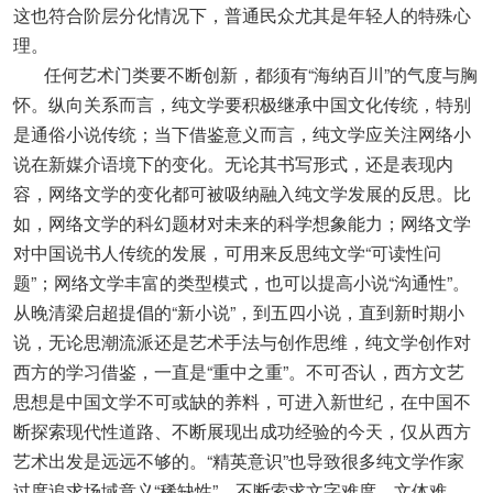
这也符合阶层分化情况下，普通民众尤其是年轻人的特殊心
理。
任何艺术门类要不断创新，都须有“海纳百川”的气度与胸
怀。纵向关系而言，纯文学要积极继承中国文化传统，特别
是通俗小说传统；当下借鉴意义而言，纯文学应关注网络小
说在新媒介语境下的变化。无论其书写形式，还是表现内
容，网络文学的变化都可被吸纳融入纯文学发展的反思。比
如，网络文学的科幻题材对未来的科学想象能力；网络文学
对中国说书人传统的发展，可用来反思纯文学“可读性问
题”；网络文学丰富的类型模式，也可以提高小说“沟通性”。
从晚清梁启超提倡的“新小说”，到五四小说，直到新时期小
说，无论思潮流派还是艺术手法与创作思维，纯文学创作对
西方的学习借鉴，一直是“重中之重”。不可否认，西方文艺
思想是中国文学不可或缺的养料，可进入新世纪，在中国不
断探索现代性道路、不断展现出成功经验的今天，仅从西方
艺术出发是远远不够的。“精英意识”也导致很多纯文学作家
过度追求场域意义“稀缺性”，不断索求文字难度、文体难