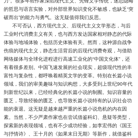
力”。很多年轻作家深陷现代主义、先锋文学传统，迷恋隐晦
的哲思与语言实验，对外部世界知识变化不敏感，也缺乏“突
破而出”的能力与勇气。这无疑值得我们反思。
不可否认，西方现代主义、后现代主义文学形态，与后
工业时代消费主义有关，也与西方发达国家相对静态的代际
体验与地域体验，包括历史体验有关。然而，这种源自战争
伤痕的现代主义，静态生活背后的后现代消费奇观，与借助
网络媒体与全球化进程进行高速工业化的“中国文化体”，还
有着很多差别。中国飞速发展的社会现实，超级现代性的丰
富性与复杂性，都呼唤着精英文学的变革。特别在长篇小说
领域，我们的审美趣味与知识构想，大多受到上世纪90年代
到新世纪以来，已经经典化的长篇小说的制囿。知识容量的
匮乏，导致经验的匮乏，也导致长篇小说特有的认识社会功
能的衰退。这无疑是越来越严重的长篇小说危机的内在因
素。当然，不少严肃作家也在尝试借鉴科幻、悬疑等类型，
探索新的表现领域，也有不少成功经验，如李宏伟的《国王
与抒情诗》、王十月的《如果末日无期》等新作，就借鉴科