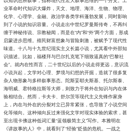
以知识思辨叙事，指称现代性宏大叙事思维的一个分支。工
业革命时代知识大爆炸，天文、地理、海洋、生物、物理、
化学、心理学、金融、政治学各类学科蓬勃发展，同时影响
到了小说的知识容量。小说走出中世纪罗曼斯传奇，不再纠
缠于神秘传说、宗教秘闻，而是在“内”和“外”两个方面，形成
启蒙进步思维。殖民财富想象与冒险刺激，被赋予了现代性
味道。十八与十九世纪现实主义长篇小说，尤其看中外部知
识描述。比如，福楼拜与巴尔扎克笔下细致逼真的“巴黎社
会”。就内在性而言，二十世纪以后的小说走得更远，意识流
小说兴起，文学对心理、梦境与幻想的开掘，造就了很多复
杂人物形象与多样叙事形态。陀斯妥耶夫斯基、托尔斯泰、
海明威、君特格拉斯等大师，则致力于将外在知识与内在体
验相结合。然而，卡夫卡、舒尔茨等现代主义先锋作家身
上，内在与外在的分裂对立已异常紧张，也导致了小说空间
化等倾向。这种倾向反过来强化文学对现实体验的索求，甚
至出现卡佛这种低词汇量“蓝领极简主义”写作。本雅明在
《讲故事的人》中，就看到了“经验”贬值的危机。一战之