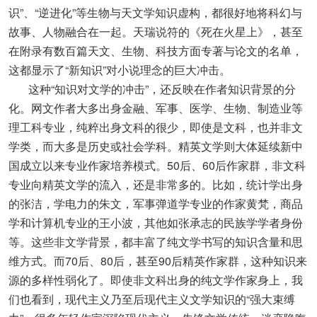
识”、“逆进化”等生物与天文学知识虚构，都很好地将科幻与
故事、人物融合在一起。天瑞说符的《死在火星上》，甚至
在附录有数百篇天文、生物、科技方面专著与论文的名单，
这都显示了“新知识”对小说理念的巨大冲击。
这种“知识对文学的冲击”，还反映在作者知识背景的分
化。网文作者大多出身金融、军事、医学、生物、制造业等
理工科专业，纯粹出身文科的很少，即使是文科，也并非文
学类，而大多是历史或社会学科。精英文学则大体延续新中
国成立以来专业作家培养模式。50后、60后作家群，非文科
专业向精英文学的流入，还是非常多的。比如，统计学出身
的张洁，学电力的朱文，军事弹道学专业的作家黄梵，商品
学和计算机专业的王小波，其他如张承志的民族学学者身份
等。这些非文学背景，都丰富了纯文学书写的知识含量和思
维方式。而70后、80后，甚至90后精英作家群，这种知识来
源的多样性弱化了。即使非文科出身的纯文学作家身上，我
们也看到，现代主义乃至后现代主义文学知识的“强大束缚