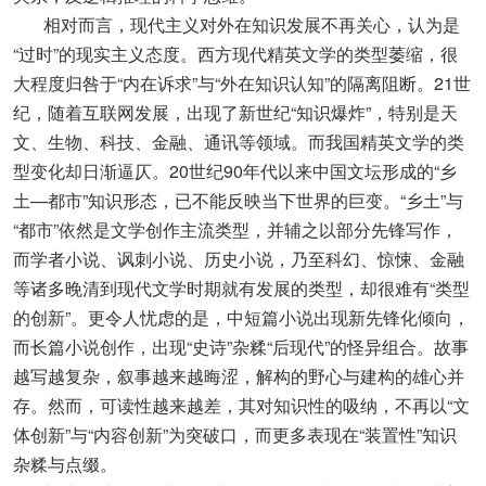
相对而言，现代主义对外在知识发展不再关心，认为是
“过时”的现实主义态度。西方现代精英文学的类型萎缩，很
大程度归咎于“内在诉求”与“外在知识认知”的隔离阻断。21世
纪，随着互联网发展，出现了新世纪“知识爆炸”，特别是天
文、生物、科技、金融、通讯等领域。而我国精英文学的类
型变化却日渐逼仄。20世纪90年代以来中国文坛形成的“乡
土—都市”知识形态，已不能反映当下世界的巨变。“乡土”与
“都市”依然是文学创作主流类型，并辅之以部分先锋写作，
而学者小说、讽刺小说、历史小说，乃至科幻、惊悚、金融
等诸多晚清到现代文学时期就有发展的类型，却很难有“类型
的创新”。更令人忧虑的是，中短篇小说出现新先锋化倾向，
而长篇小说创作，出现“史诗”杂糅“后现代”的怪异组合。故事
越写越复杂，叙事越来越晦涩，解构的野心与建构的雄心并
存。然而，可读性越来越差，其对知识性的吸纳，不再以“文
体创新”与“内容创新”为突破口，而更多表现在“装置性”知识
杂糅与点缀。