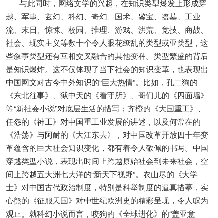
与此同时，网络文学的兴起，在知识类型爆发上形成穿
越、军事、玄幻、科幻、奇幻、国术、鉴宝、盗墓、工业
流、末日、惊悚、校园、推理、游戏、洪荒、竞技、商战、
社会、现实主义等数十个令人眼花缭乱的类型或亚类型，这
些叙事类型还有互相交叉融合的其他变种。类型繁盛的背后
是知识爆炸。这不仅体现了当下社会的知识变革，也表现出
中国网文对古今中外知识的“巨大热情”。比如，孔二狗的
《东北往事》、狱中天的《看守所》、哥们儿的《四面墙》
等“新社会小说”对底层生活的描写；齐橙的《大国重工》、
任怨的《神工》对中国重工业发展的讲述，以及何常在的
《浩荡》与阿耐的《大江东去》，对中国改革开放四十年变
革蕴含的巨大社会知识变化，都有着令人敬佩的书写。中国
穿越类型小说，表现出时间上跨越原始社会到未来社会，空
间上跨越五大洲七大洋的“新天下视野”。衣山尽的《大学
士》对中国古代政治制度，特别是科举制度的逼真描摹，实
心熊的《征服天国》对中世纪欧洲史的精彩呈现，令人叹为
观止。就科幻小说而言，咬狗的《全球进化》的“盖亚意