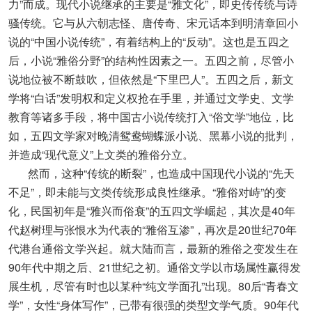
力”而成。现代小说继承的主要是“雅文化”，即史传传统与诗
骚传统。它与从六朝志怪、唐传奇、宋元话本到明清章回小
说的“中国小说传统”，有着结构上的“反动”。这也是五四之
后，小说“雅俗分野”的结构性因素之一。五四之前，尽管小
说地位被不断鼓吹，但依然是“下里巴人”。五四之后，新文
学将“白话”发明权和定义权抢在手里，并通过文学史、文学
教育等诸多手段，将中国古小说传统打入“俗文学”地位，比
如，五四文学家对晚清鸳鸯蝴蝶派小说、黑幕小说的批判，
并造成“现代意义”上文类的雅俗分立。
然而，这种“传统的断裂”，也造成中国现代小说的“先天
不足”，即未能与文类传统形成良性继承。“雅俗对峙”的变
化，民国初年是“雅兴而俗衰”的五四文学崛起，其次是40年
代赵树理与张恨水为代表的“雅俗互渗”，再次是20世纪70年
代港台通俗文学兴起。就大陆而言，最新的雅俗之变发生在
90年代中期之后、21世纪之初。通俗文学以市场属性赢得发
展生机，尽管有时也以某种“纯文学面孔”出现。80后“青春文
学”，女性“身体写作”，已带有很强的类型文学气质。90年代