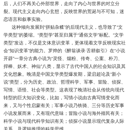
后，人们不再关心外部世界，走向了内心与世界的对立分
裂。现代主义走向内心玄想，反映世界的荒诞与不可知，迷
恋语言和叙事实验。
这种倾向发展到“拼贴杂糅”的后现代主义，也导致了“文
学类型”的萎缩。“类型学”甚至归属于“通俗文学”标配。“文学
类型”发达，不仅是文体意识变革，更体现着文学反映现实社
会“知识变革”的能力。罗烨的《醉翁谈录·舌耕叙引》在“小说
开辟”一章分古典小说为“灵怪、烟粉、传奇、公案、朴刀、
捍棒、妖术、神仙”八类，显示了古代中国人的社会知识及其
文化想象。晚清是中国文学类型爆发期，梁启超论及“新小
说”类型，分为历史、政治、哲理科学、军事、冒险、侦探、
写情、语怪、社会等类型。这表现了晚清社会从传统向现代
转型的巨大知识变化，比如，写情小说由古典写情变化而
来，又与个性启蒙有关；军事小说乃铁骑、三分等历史军事
小说发展而来，又有现代意味；冒险小说与海外殖民有关；
科学小说与现代科学知识有关；侦探小说显示现代复杂人际
关系，及逻辑推理的科学思维。