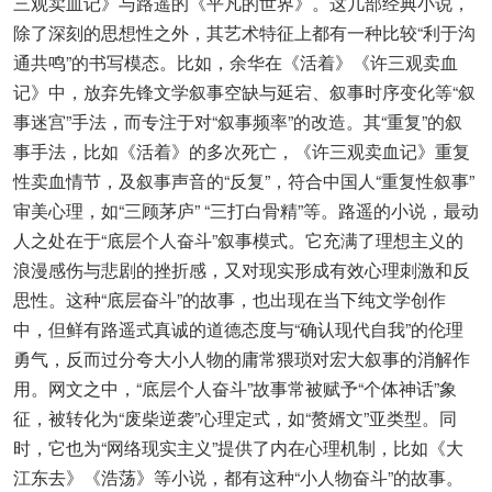
三观卖血记》与路遥的《平凡的世界》。这几部经典小说，
除了深刻的思想性之外，其艺术特征上都有一种比较“利于沟
通共鸣”的书写模态。比如，余华在《活着》《许三观卖血
记》中，放弃先锋文学叙事空缺与延宕、叙事时序变化等“叙
事迷宫”手法，而专注于对“叙事频率”的改造。其“重复”的叙
事手法，比如《活着》的多次死亡，《许三观卖血记》重复
性卖血情节，及叙事声音的“反复”，符合中国人“重复性叙事”
审美心理，如“三顾茅庐” “三打白骨精”等。路遥的小说，最动
人之处在于“底层个人奋斗”叙事模式。它充满了理想主义的
浪漫感伤与悲剧的挫折感，又对现实形成有效心理刺激和反
思性。这种“底层奋斗”的故事，也出现在当下纯文学创作
中，但鲜有路遥式真诚的道德态度与“确认现代自我”的伦理
勇气，反而过分夸大小人物的庸常猥琐对宏大叙事的消解作
用。网文之中，“底层个人奋斗”故事常被赋予“个体神话”象
征，被转化为“废柴逆袭”心理定式，如“赘婿文”亚类型。同
时，它也为“网络现实主义”提供了内在心理机制，比如《大
江东去》《浩荡》等小说，都有这种“小人物奋斗”的故事。