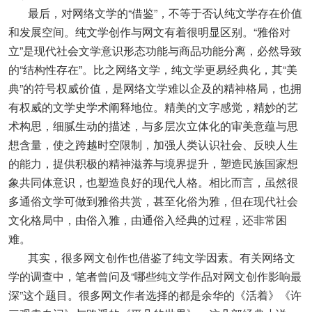
最后，对网络文学的“借鉴”，不等于否认纯文学存在价值
和发展空间。纯文学创作与网文有着很明显区别。“雅俗对
立”是现代社会文学意识形态功能与商品功能分离，必然导致
的“结构性存在”。比之网络文学，纯文学更易经典化，其“美
典”的符号权威价值，是网络文学难以企及的精神格局，也拥
有权威的文学史学术阐释地位。精美的文字感觉，精妙的艺
术构思，细腻生动的描述，与多层次立体化的审美意蕴与思
想含量，使之跨越时空限制，加强人类认识社会、反映人生
的能力，提供积极的精神滋养与境界提升，塑造民族国家想
象共同体意识，也塑造良好的现代人格。相比而言，虽然很
多通俗文学可做到雅俗共赏，甚至化俗为雅，但在现代社会
文化格局中，由俗入雅，由通俗入经典的过程，还非常困
难。
其实，很多网文创作也借鉴了纯文学因素。有关网络文
学的调查中，笔者曾问及“哪些纯文学作品对网文创作影响最
深”这个题目。很多网文作者选择的都是余华的《活着》《许