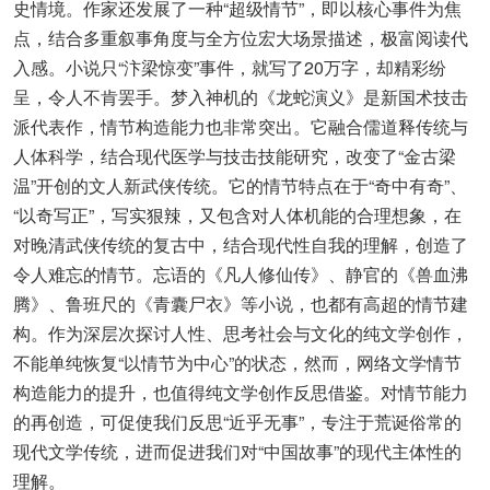
史情境。作家还发展了一种“超级情节”，即以核心事件为焦
点，结合多重叙事角度与全方位宏大场景描述，极富阅读代
入感。小说只“汴梁惊变”事件，就写了20万字，却精彩纷
呈，令人不肯罢手。梦入神机的《龙蛇演义》是新国术技击
派代表作，情节构造能力也非常突出。它融合儒道释传统与
人体科学，结合现代医学与技击技能研究，改变了“金古梁
温”开创的文人新武侠传统。它的情节特点在于“奇中有奇”、
“以奇写正”，写实狠辣，又包含对人体机能的合理想象，在
对晚清武侠传统的复古中，结合现代性自我的理解，创造了
令人难忘的情节。忘语的《凡人修仙传》、静官的《兽血沸
腾》、鲁班尺的《青囊尸衣》等小说，也都有高超的情节建
构。作为深层次探讨人性、思考社会与文化的纯文学创作，
不能单纯恢复“以情节为中心”的状态，然而，网络文学情节
构造能力的提升，也值得纯文学创作反思借鉴。对情节能力
的再创造，可促使我们反思“近乎无事”，专注于荒诞俗常的
现代文学传统，进而促进我们对“中国故事”的现代主体性的
理解。