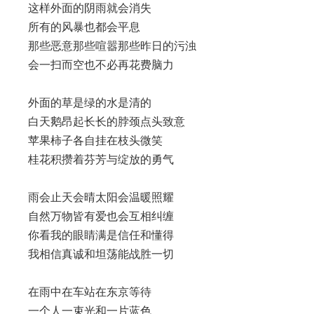
这样外面的阴雨就会消失
所有的风暴也都会平息
那些恶意那些喧嚣那些昨日的污浊
会一扫而空也不必再花费脑力
外面的草是绿的水是清的
白天鹅昂起长长的脖颈点头致意
苹果柿子各自挂在枝头微笑
桂花积攒着芬芳与绽放的勇气
雨会止天会晴太阳会温暖照耀
自然万物皆有爱也会互相纠缠
你看我的眼睛满是信任和懂得
我相信真诚和坦荡能战胜一切
在雨中在车站在东京等待
一个人一束光和一片蓝色