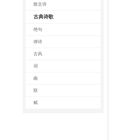
散文诗
古典诗歌
绝句
律诗
古风
词
曲
联
赋