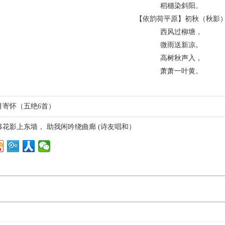
稻穗染斜阳。
【依韵荷平原】初秋（秋影
西风过柳塘，
微雨送新凉。
高树秋声入，
萧萧一叶黄。
月寄怀（五绝6首）
移花影上东墙， 助我闲吟绕曲廊 (诗友唱和）