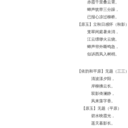
赤霞千里叠云霄。
蝉声犹带三分躁，
已报心凉过柳桥。
【原玉】立秋日感怀（秋影
笼翠闲庭暑未消，
江云缥缈火云烧。
蝉声帘外嘶鸣急，
似诉西风入树梢。
【依韵和平原】无题（三三
清波漾夕阳，
岸柳拂云长。
双影倚澜静，
风来藻字香。
【原玉】无题（平原）
碧水映霞光，
遥天暮影长。