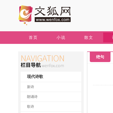
首页
小说
散文
绝句
现代诗歌
新诗
朗诵诗
歌诗