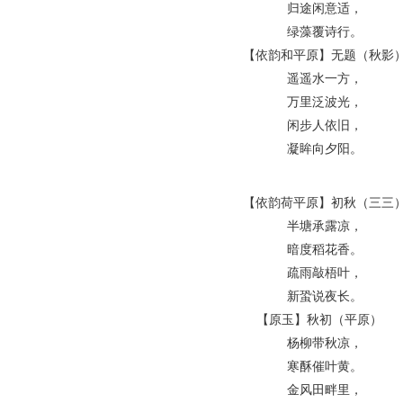
归途闲意适，
绿藻覆诗行。
【依韵和平原】无题（秋影
遥遥水一方，
万里泛波光，
闲步人依旧，
凝眸向夕阳。
【依韵荷平原】初秋（三三
半塘承露凉，
暗度稻花香。
疏雨敲梧叶，
新蛩说夜长。
【原玉】秋初（平原）
杨柳带秋凉，
寒酥催叶黄。
金风田畔里，