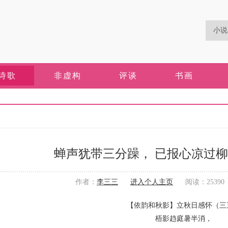
诗歌
非虚构
评谈
书画
蝉声犹带三分躁， 已报心凉过
作者：
李三三
进入个人主页
阅读：25390 更
【依韵和秋影】立秋日感怀（三
梧影趋庭暑半消，