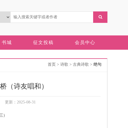
书城
征文投稿
会员中心
首页
> 诗歌 > 古典诗歌 >
绝句
柳桥（诗友唱和）
新：2025-08-31
三）