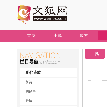
首页
小说
散文
古风
现代诗歌
新诗
朗诵诗
歌诗