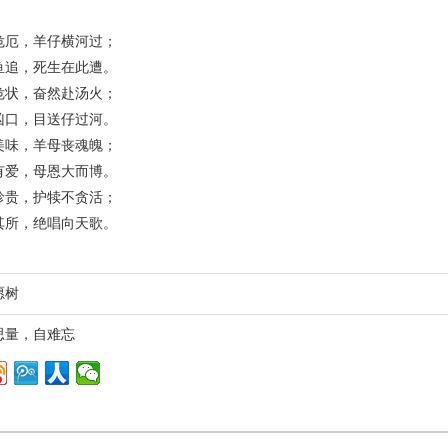
厄，羊仔横河过；
追，死生在此遭。
状，奋然赴汤火；
口，目送仔过河。
味，羊母丧魂魄；
爱，母恩大而博。
贵，护犊不贪活；
所，绝唱向天歌。
愿树
思量，自难忘