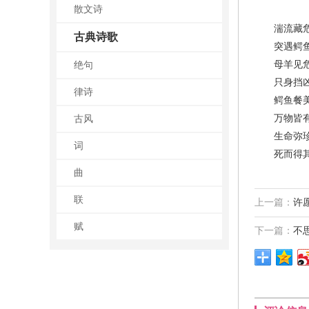
散文诗
湍流藏危
古典诗歌
突遇鳄鱼
母羊见危
绝句
只身挡凶
律诗
鳄鱼餐美
万物皆有
古风
生命弥珍
词
死而得其
曲
联
上一篇：
许
赋
下一篇：
不