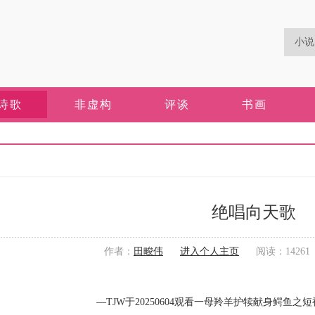
诗歌
非虚构
评谈
书画
绝唱向天歌
作者：
田畯伟
进入个人主页
阅读：14261 更
—TJW于20250604观看一母羚羊护犊献身鳄鱼